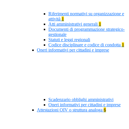
Riferimenti normativi su organizzazione e
attività
1
Atti amministrativi generali
1
Documenti di programmazione strategico-
gestionale
Statuti e leggi regionali
Codice disciplinare e codice di condotta
1
Oneri informativi per cittadini e imprese
Scadenzario obblighi amministrativi
Oneri informativi per cittadini e imprese
Attestazioni OIV o struttura analoga
6