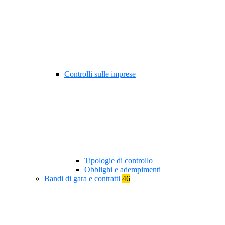
Controlli sulle imprese
Tipologie di controllo
Obblighi e adempimenti
Bandi di gara e contratti
46