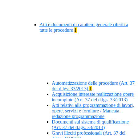
Atti e documenti di carattere generale riferiti a
tutte le procedure
1
Automatizzazione delle procedure (Art. 37
del d.lgs. 33/2013)
1
Acquisizione interesse realizzazione opere
incompiute (Art. 37 del d.lgs. 33/2013)
Atti relativi alla programmazione di lavori,
opere, servizi e forniture / Mancata
redazione programmazione
Documenti sul sistema di qualificazione
(Art. 37 del d.lgs. 33/2013)
Gravi illeciti professionali (Art. 37 del