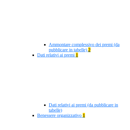
Ammontare complessivo dei premi (da
pubblicare in tabelle)
2
Dati relativi ai premi
1
Dati relativi ai premi (da pubblicare in
tabelle)
Benessere organizzativo
1