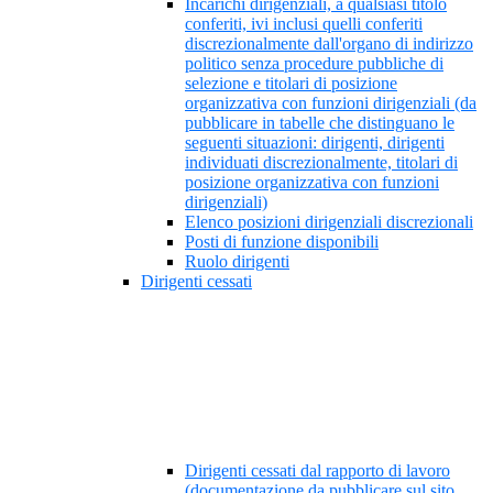
Incarichi dirigenziali, a qualsiasi titolo
conferiti, ivi inclusi quelli conferiti
discrezionalmente dall'organo di indirizzo
politico senza procedure pubbliche di
selezione e titolari di posizione
organizzativa con funzioni dirigenziali (da
pubblicare in tabelle che distinguano le
seguenti situazioni: dirigenti, dirigenti
individuati discrezionalmente, titolari di
posizione organizzativa con funzioni
dirigenziali)
Elenco posizioni dirigenziali discrezionali
Posti di funzione disponibili
Ruolo dirigenti
Dirigenti cessati
Dirigenti cessati dal rapporto di lavoro
(documentazione da pubblicare sul sito