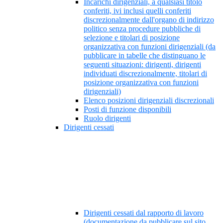
Incarichi dirigenziali, a qualsiasi titolo
conferiti, ivi inclusi quelli conferiti
discrezionalmente dall'organo di indirizzo
politico senza procedure pubbliche di
selezione e titolari di posizione
organizzativa con funzioni dirigenziali (da
pubblicare in tabelle che distinguano le
seguenti situazioni: dirigenti, dirigenti
individuati discrezionalmente, titolari di
posizione organizzativa con funzioni
dirigenziali)
Elenco posizioni dirigenziali discrezionali
Posti di funzione disponibili
Ruolo dirigenti
Dirigenti cessati
Dirigenti cessati dal rapporto di lavoro
(documentazione da pubblicare sul sito