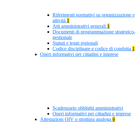
Riferimenti normativi su organizzazione e
attività
1
Atti amministrativi generali
1
Documenti di programmazione strategico-
gestionale
Statuti e leggi regionali
Codice disciplinare e codice di condotta
1
Oneri informativi per cittadini e imprese
Scadenzario obblighi amministrativi
Oneri informativi per cittadini e imprese
Attestazioni OIV o struttura analoga
6