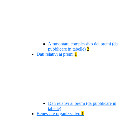
Ammontare complessivo dei premi (da
pubblicare in tabelle)
2
Dati relativi ai premi
1
Dati relativi ai premi (da pubblicare in
tabelle)
Benessere organizzativo
1