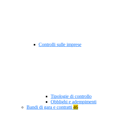
Controlli sulle imprese
Tipologie di controllo
Obblighi e adempimenti
Bandi di gara e contratti
46