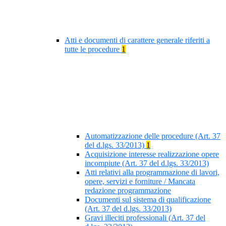
Atti e documenti di carattere generale riferiti a
tutte le procedure
1
Automatizzazione delle procedure (Art. 37
del d.lgs. 33/2013)
1
Acquisizione interesse realizzazione opere
incompiute (Art. 37 del d.lgs. 33/2013)
Atti relativi alla programmazione di lavori,
opere, servizi e forniture / Mancata
redazione programmazione
Documenti sul sistema di qualificazione
(Art. 37 del d.lgs. 33/2013)
Gravi illeciti professionali (Art. 37 del