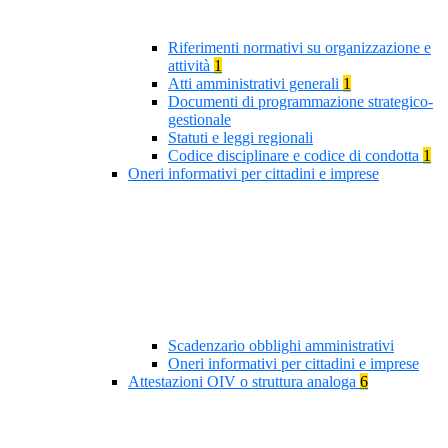
Riferimenti normativi su organizzazione e
attività
1
Atti amministrativi generali
1
Documenti di programmazione strategico-
gestionale
Statuti e leggi regionali
Codice disciplinare e codice di condotta
1
Oneri informativi per cittadini e imprese
Scadenzario obblighi amministrativi
Oneri informativi per cittadini e imprese
Attestazioni OIV o struttura analoga
6