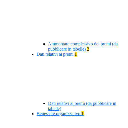
Ammontare complessivo dei premi (da
pubblicare in tabelle)
2
Dati relativi ai premi
1
Dati relativi ai premi (da pubblicare in
tabelle)
Benessere organizzativo
1