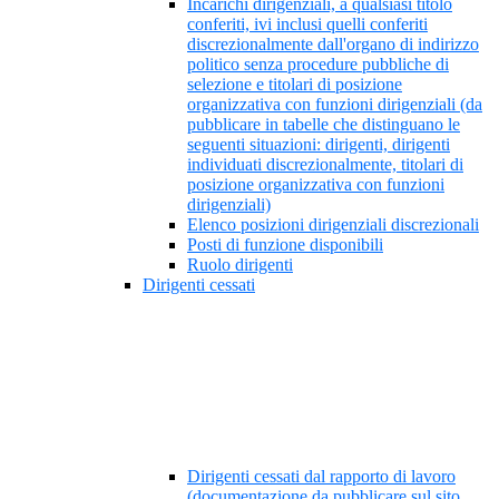
Incarichi dirigenziali, a qualsiasi titolo
conferiti, ivi inclusi quelli conferiti
discrezionalmente dall'organo di indirizzo
politico senza procedure pubbliche di
selezione e titolari di posizione
organizzativa con funzioni dirigenziali (da
pubblicare in tabelle che distinguano le
seguenti situazioni: dirigenti, dirigenti
individuati discrezionalmente, titolari di
posizione organizzativa con funzioni
dirigenziali)
Elenco posizioni dirigenziali discrezionali
Posti di funzione disponibili
Ruolo dirigenti
Dirigenti cessati
Dirigenti cessati dal rapporto di lavoro
(documentazione da pubblicare sul sito