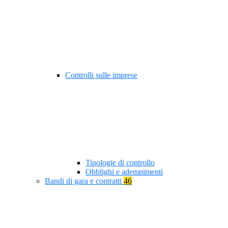
Controlli sulle imprese
Tipologie di controllo
Obblighi e adempimenti
Bandi di gara e contratti
46