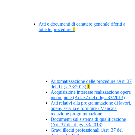
Atti e documenti di carattere generale riferiti a
tutte le procedure
1
Automatizzazione delle procedure (Art. 37
del d.lgs. 33/2013)
1
Acquisizione interesse realizzazione opere
incompiute (Art. 37 del d.lgs. 33/2013)
Atti relativi alla programmazione di lavori,
opere, servizi e forniture / Mancata
redazione programmazione
Documenti sul sistema di qualificazione
(Art. 37 del d.lgs. 33/2013)
Gravi illeciti professionali (Art. 37 del