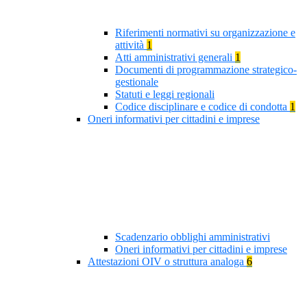
Riferimenti normativi su organizzazione e
attività
1
Atti amministrativi generali
1
Documenti di programmazione strategico-
gestionale
Statuti e leggi regionali
Codice disciplinare e codice di condotta
1
Oneri informativi per cittadini e imprese
Scadenzario obblighi amministrativi
Oneri informativi per cittadini e imprese
Attestazioni OIV o struttura analoga
6