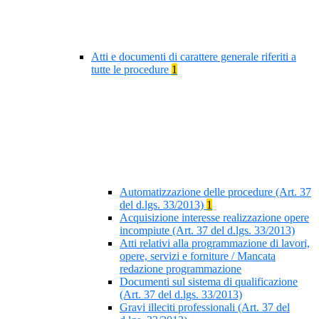
Atti e documenti di carattere generale riferiti a
tutte le procedure
1
Automatizzazione delle procedure (Art. 37
del d.lgs. 33/2013)
1
Acquisizione interesse realizzazione opere
incompiute (Art. 37 del d.lgs. 33/2013)
Atti relativi alla programmazione di lavori,
opere, servizi e forniture / Mancata
redazione programmazione
Documenti sul sistema di qualificazione
(Art. 37 del d.lgs. 33/2013)
Gravi illeciti professionali (Art. 37 del