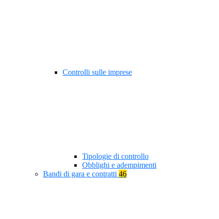
Controlli sulle imprese
Tipologie di controllo
Obblighi e adempimenti
Bandi di gara e contratti
46