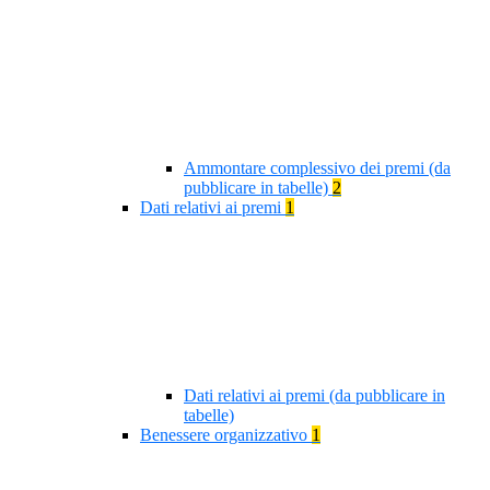
Ammontare complessivo dei premi (da
pubblicare in tabelle)
2
Dati relativi ai premi
1
Dati relativi ai premi (da pubblicare in
tabelle)
Benessere organizzativo
1