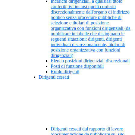
Incarichi dirigenziali, a qualsiasi titolo
conferiti, ivi inclusi quelli conferiti
discrezionalmente dall'organo di indirizzo
politico senza procedure pubbliche di
selezione e titolari di posizione
organizzativa con funzioni dirigenziali (da
pubblicare in tabelle che distinguano le
seguenti situazioni: dirigenti, dirigenti
individuati discrezionalmente, titolari di
posizione organizzativa con funzioni
dirigenziali)
Elenco posizioni dirigenziali discrezionali
Posti di funzione disponibili
Ruolo dirigenti
Dirigenti cessati
Dirigenti cessati dal rapporto di lavoro
(documentazione da pubblicare sul sito