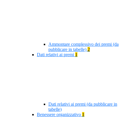
Ammontare complessivo dei premi (da
pubblicare in tabelle)
2
Dati relativi ai premi
1
Dati relativi ai premi (da pubblicare in
tabelle)
Benessere organizzativo
1