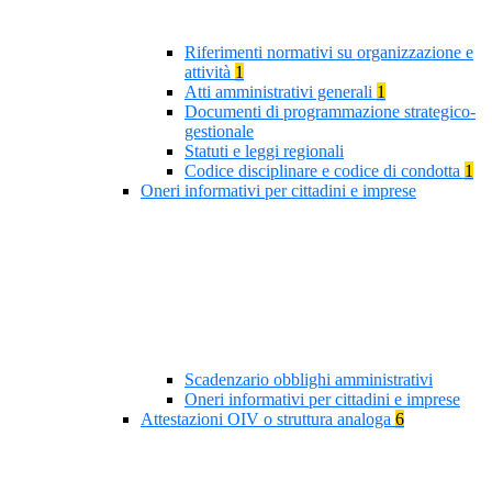
Riferimenti normativi su organizzazione e
attività
1
Atti amministrativi generali
1
Documenti di programmazione strategico-
gestionale
Statuti e leggi regionali
Codice disciplinare e codice di condotta
1
Oneri informativi per cittadini e imprese
Scadenzario obblighi amministrativi
Oneri informativi per cittadini e imprese
Attestazioni OIV o struttura analoga
6