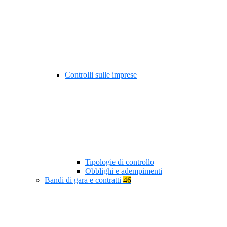
Controlli sulle imprese
Tipologie di controllo
Obblighi e adempimenti
Bandi di gara e contratti
46