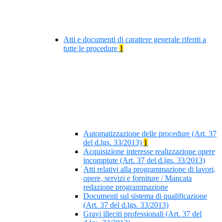
Atti e documenti di carattere generale riferiti a
tutte le procedure
1
Automatizzazione delle procedure (Art. 37
del d.lgs. 33/2013)
1
Acquisizione interesse realizzazione opere
incompiute (Art. 37 del d.lgs. 33/2013)
Atti relativi alla programmazione di lavori,
opere, servizi e forniture / Mancata
redazione programmazione
Documenti sul sistema di qualificazione
(Art. 37 del d.lgs. 33/2013)
Gravi illeciti professionali (Art. 37 del