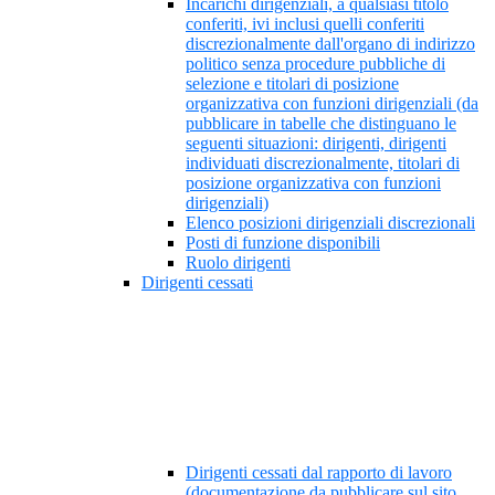
Incarichi dirigenziali, a qualsiasi titolo
conferiti, ivi inclusi quelli conferiti
discrezionalmente dall'organo di indirizzo
politico senza procedure pubbliche di
selezione e titolari di posizione
organizzativa con funzioni dirigenziali (da
pubblicare in tabelle che distinguano le
seguenti situazioni: dirigenti, dirigenti
individuati discrezionalmente, titolari di
posizione organizzativa con funzioni
dirigenziali)
Elenco posizioni dirigenziali discrezionali
Posti di funzione disponibili
Ruolo dirigenti
Dirigenti cessati
Dirigenti cessati dal rapporto di lavoro
(documentazione da pubblicare sul sito