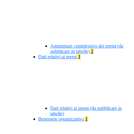
Ammontare complessivo dei premi (da
pubblicare in tabelle)
2
Dati relativi ai premi
1
Dati relativi ai premi (da pubblicare in
tabelle)
Benessere organizzativo
1