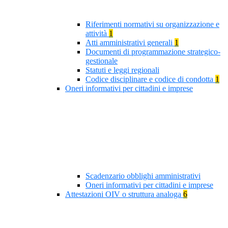
Riferimenti normativi su organizzazione e
attività
1
Atti amministrativi generali
1
Documenti di programmazione strategico-
gestionale
Statuti e leggi regionali
Codice disciplinare e codice di condotta
1
Oneri informativi per cittadini e imprese
Scadenzario obblighi amministrativi
Oneri informativi per cittadini e imprese
Attestazioni OIV o struttura analoga
6