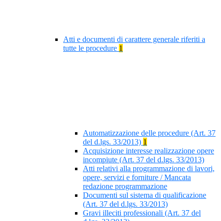
Atti e documenti di carattere generale riferiti a
tutte le procedure
1
Automatizzazione delle procedure (Art. 37
del d.lgs. 33/2013)
1
Acquisizione interesse realizzazione opere
incompiute (Art. 37 del d.lgs. 33/2013)
Atti relativi alla programmazione di lavori,
opere, servizi e forniture / Mancata
redazione programmazione
Documenti sul sistema di qualificazione
(Art. 37 del d.lgs. 33/2013)
Gravi illeciti professionali (Art. 37 del