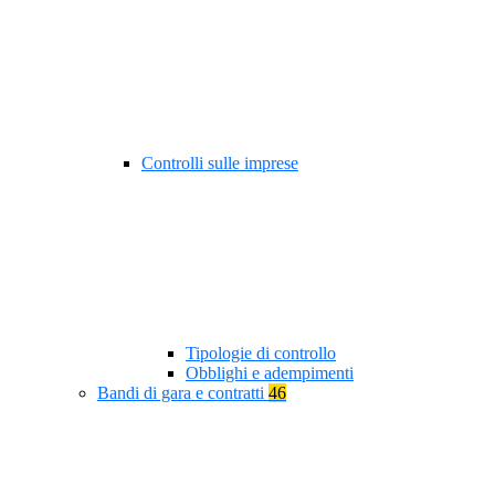
Controlli sulle imprese
Tipologie di controllo
Obblighi e adempimenti
Bandi di gara e contratti
46