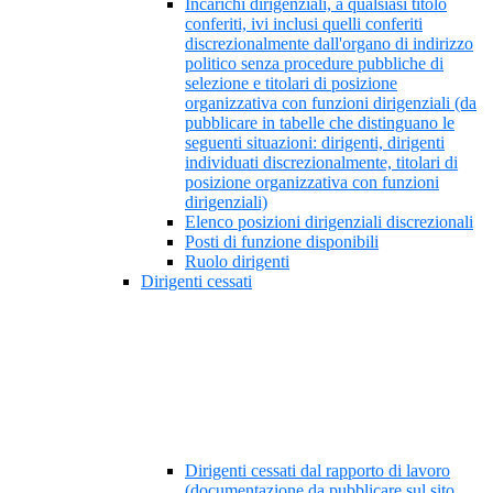
Incarichi dirigenziali, a qualsiasi titolo
conferiti, ivi inclusi quelli conferiti
discrezionalmente dall'organo di indirizzo
politico senza procedure pubbliche di
selezione e titolari di posizione
organizzativa con funzioni dirigenziali (da
pubblicare in tabelle che distinguano le
seguenti situazioni: dirigenti, dirigenti
individuati discrezionalmente, titolari di
posizione organizzativa con funzioni
dirigenziali)
Elenco posizioni dirigenziali discrezionali
Posti di funzione disponibili
Ruolo dirigenti
Dirigenti cessati
Dirigenti cessati dal rapporto di lavoro
(documentazione da pubblicare sul sito