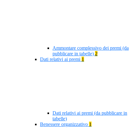
Ammontare complessivo dei premi (da
pubblicare in tabelle)
2
Dati relativi ai premi
1
Dati relativi ai premi (da pubblicare in
tabelle)
Benessere organizzativo
1