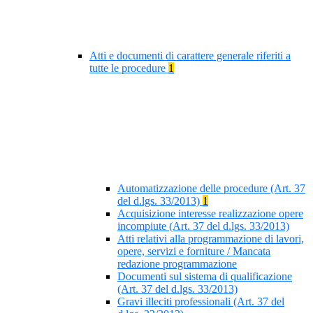
Atti e documenti di carattere generale riferiti a
tutte le procedure
1
Automatizzazione delle procedure (Art. 37
del d.lgs. 33/2013)
1
Acquisizione interesse realizzazione opere
incompiute (Art. 37 del d.lgs. 33/2013)
Atti relativi alla programmazione di lavori,
opere, servizi e forniture / Mancata
redazione programmazione
Documenti sul sistema di qualificazione
(Art. 37 del d.lgs. 33/2013)
Gravi illeciti professionali (Art. 37 del