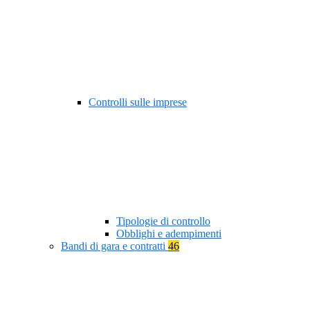
Controlli sulle imprese
Tipologie di controllo
Obblighi e adempimenti
Bandi di gara e contratti
46