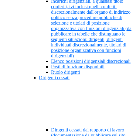
Incarichi dirigenziali, a qualsiasi titolo
conferiti, ivi inclusi quelli conferiti
discrezionalmente dall'organo di indirizzo
politico senza procedure pubbliche di
selezione e titolari di posizione
organizzativa con funzioni dirigenziali (da
pubblicare in tabelle che distinguano le
seguenti situazioni: dirigenti, dirigenti
individuati discrezionalmente, titolari di
posizione organizzativa con funzioni
dirigenziali)
Elenco posizioni dirigenziali discrezionali
Posti di funzione disponibili
Ruolo dirigenti
Dirigenti cessati
Dirigenti cessati dal rapporto di lavoro
(documentazione da pubblicare sul sito