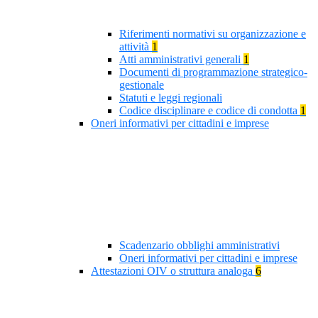
Riferimenti normativi su organizzazione e
attività
1
Atti amministrativi generali
1
Documenti di programmazione strategico-
gestionale
Statuti e leggi regionali
Codice disciplinare e codice di condotta
1
Oneri informativi per cittadini e imprese
Scadenzario obblighi amministrativi
Oneri informativi per cittadini e imprese
Attestazioni OIV o struttura analoga
6