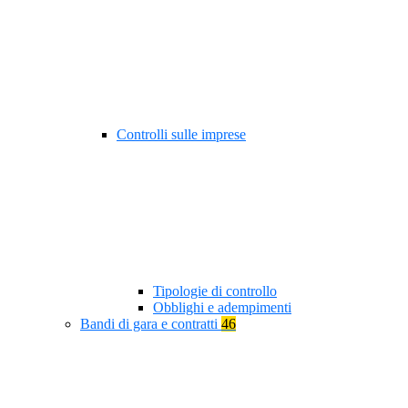
Controlli sulle imprese
Tipologie di controllo
Obblighi e adempimenti
Bandi di gara e contratti
46