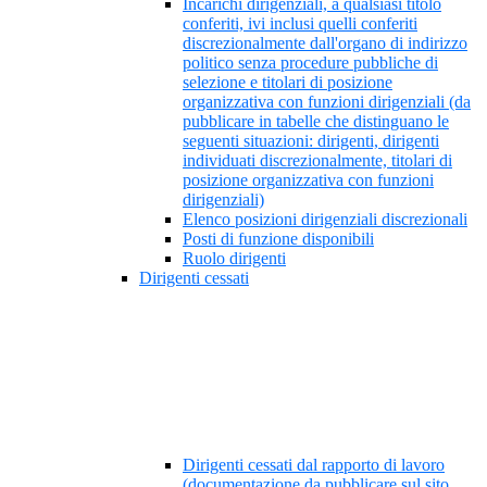
Incarichi dirigenziali, a qualsiasi titolo
conferiti, ivi inclusi quelli conferiti
discrezionalmente dall'organo di indirizzo
politico senza procedure pubbliche di
selezione e titolari di posizione
organizzativa con funzioni dirigenziali (da
pubblicare in tabelle che distinguano le
seguenti situazioni: dirigenti, dirigenti
individuati discrezionalmente, titolari di
posizione organizzativa con funzioni
dirigenziali)
Elenco posizioni dirigenziali discrezionali
Posti di funzione disponibili
Ruolo dirigenti
Dirigenti cessati
Dirigenti cessati dal rapporto di lavoro
(documentazione da pubblicare sul sito