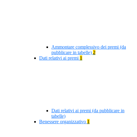
Ammontare complessivo dei premi (da
pubblicare in tabelle)
2
Dati relativi ai premi
1
Dati relativi ai premi (da pubblicare in
tabelle)
Benessere organizzativo
1