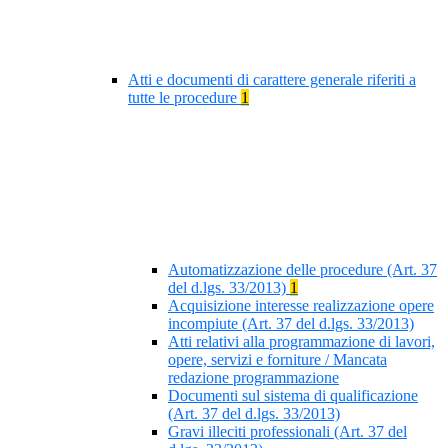
Atti e documenti di carattere generale riferiti a
tutte le procedure
1
Automatizzazione delle procedure (Art. 37
del d.lgs. 33/2013)
1
Acquisizione interesse realizzazione opere
incompiute (Art. 37 del d.lgs. 33/2013)
Atti relativi alla programmazione di lavori,
opere, servizi e forniture / Mancata
redazione programmazione
Documenti sul sistema di qualificazione
(Art. 37 del d.lgs. 33/2013)
Gravi illeciti professionali (Art. 37 del