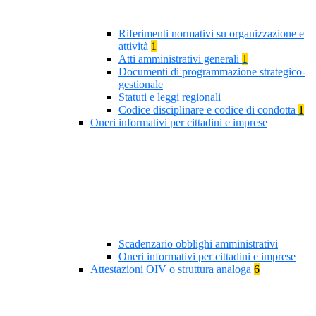
Riferimenti normativi su organizzazione e
attività
1
Atti amministrativi generali
1
Documenti di programmazione strategico-
gestionale
Statuti e leggi regionali
Codice disciplinare e codice di condotta
1
Oneri informativi per cittadini e imprese
Scadenzario obblighi amministrativi
Oneri informativi per cittadini e imprese
Attestazioni OIV o struttura analoga
6