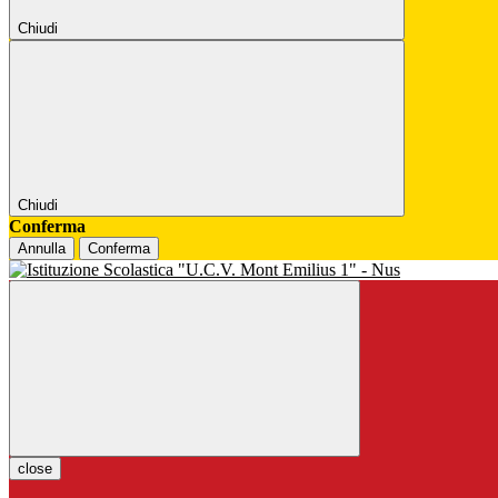
Chiudi
Chiudi
Conferma
Annulla
Conferma
close