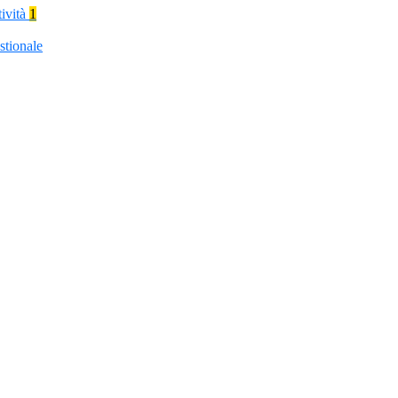
tività
1
stionale