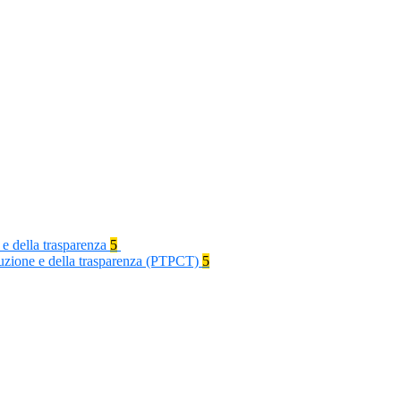
 e della trasparenza
5
rruzione e della trasparenza (PTPCT)
5