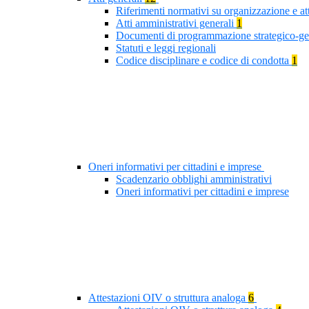
Riferimenti normativi su organizzazione e at
Atti amministrativi generali
1
Documenti di programmazione strategico-ge
Statuti e leggi regionali
Codice disciplinare e codice di condotta
1
Oneri informativi per cittadini e imprese
Scadenzario obblighi amministrativi
Oneri informativi per cittadini e imprese
Attestazioni OIV o struttura analoga
6