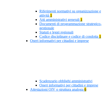
Riferimenti normativi su organizzazione e
attività
1
Atti amministrativi generali
1
Documenti di programmazione strategico-
gestionale
Statuti e leggi regionali
Codice disciplinare e codice di condotta
1
Oneri informativi per cittadini e imprese
Scadenzario obblighi amministrativi
Oneri informativi per cittadini e imprese
Attestazioni OIV o struttura analoga
6