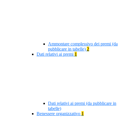
Ammontare complessivo dei premi (da
pubblicare in tabelle)
2
Dati relativi ai premi
1
Dati relativi ai premi (da pubblicare in
tabelle)
Benessere organizzativo
1