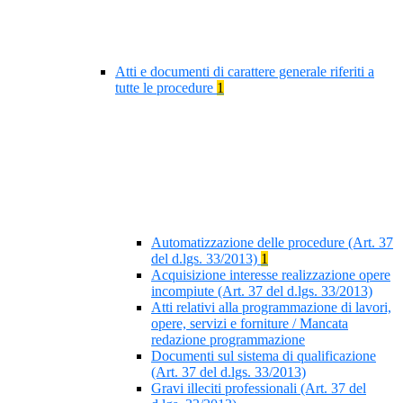
Atti e documenti di carattere generale riferiti a
tutte le procedure
1
Automatizzazione delle procedure (Art. 37
del d.lgs. 33/2013)
1
Acquisizione interesse realizzazione opere
incompiute (Art. 37 del d.lgs. 33/2013)
Atti relativi alla programmazione di lavori,
opere, servizi e forniture / Mancata
redazione programmazione
Documenti sul sistema di qualificazione
(Art. 37 del d.lgs. 33/2013)
Gravi illeciti professionali (Art. 37 del