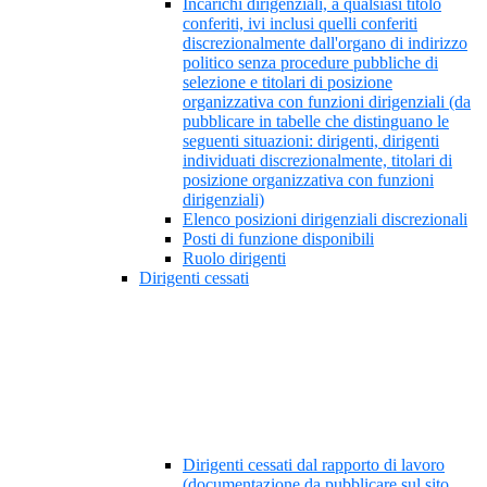
Incarichi dirigenziali, a qualsiasi titolo
conferiti, ivi inclusi quelli conferiti
discrezionalmente dall'organo di indirizzo
politico senza procedure pubbliche di
selezione e titolari di posizione
organizzativa con funzioni dirigenziali (da
pubblicare in tabelle che distinguano le
seguenti situazioni: dirigenti, dirigenti
individuati discrezionalmente, titolari di
posizione organizzativa con funzioni
dirigenziali)
Elenco posizioni dirigenziali discrezionali
Posti di funzione disponibili
Ruolo dirigenti
Dirigenti cessati
Dirigenti cessati dal rapporto di lavoro
(documentazione da pubblicare sul sito