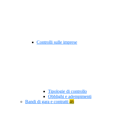
Controlli sulle imprese
Tipologie di controllo
Obblighi e adempimenti
Bandi di gara e contratti
46