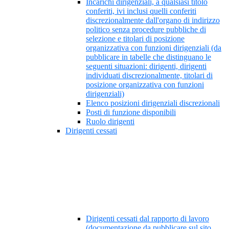
Incarichi dirigenziali, a qualsiasi titolo
conferiti, ivi inclusi quelli conferiti
discrezionalmente dall'organo di indirizzo
politico senza procedure pubbliche di
selezione e titolari di posizione
organizzativa con funzioni dirigenziali (da
pubblicare in tabelle che distinguano le
seguenti situazioni: dirigenti, dirigenti
individuati discrezionalmente, titolari di
posizione organizzativa con funzioni
dirigenziali)
Elenco posizioni dirigenziali discrezionali
Posti di funzione disponibili
Ruolo dirigenti
Dirigenti cessati
Dirigenti cessati dal rapporto di lavoro
(documentazione da pubblicare sul sito