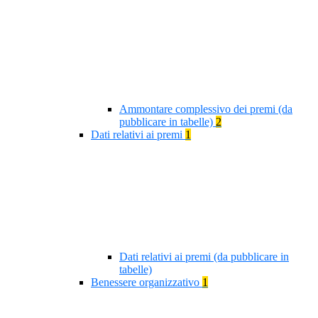
Ammontare complessivo dei premi (da
pubblicare in tabelle)
2
Dati relativi ai premi
1
Dati relativi ai premi (da pubblicare in
tabelle)
Benessere organizzativo
1