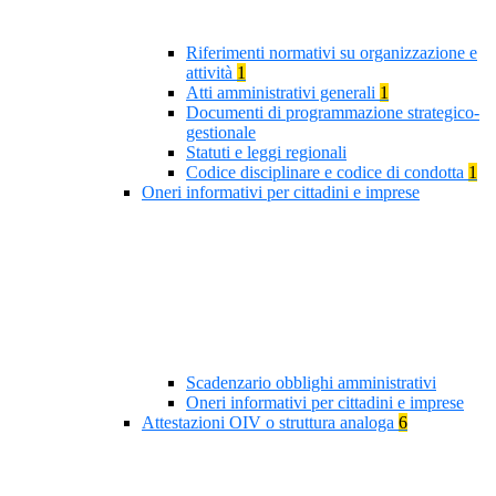
Riferimenti normativi su organizzazione e
attività
1
Atti amministrativi generali
1
Documenti di programmazione strategico-
gestionale
Statuti e leggi regionali
Codice disciplinare e codice di condotta
1
Oneri informativi per cittadini e imprese
Scadenzario obblighi amministrativi
Oneri informativi per cittadini e imprese
Attestazioni OIV o struttura analoga
6