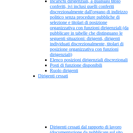
Incarichi dirigenziali, a qualsiasi titolo
conferiti, ivi inclusi quelli conferiti
discrezionalmente dall'organo di indirizzo
politico senza procedure pubbliche di
selezione e titolari di posizione
organizzativa con funzioni dirigenziali (da
pubblicare in tabelle che distinguano le
seguenti situazioni: dirigenti, dirigenti
individuati discrezionalmente, titolari di
posizione organizzativa con funzioni
dirigenziali)
Elenco posizioni dirigenziali discrezionali
Posti di funzione disponibili
Ruolo dirigenti
Dirigenti cessati
Dirigenti cessati dal rapporto di lavoro
(documentazione da pubblicare sul sito