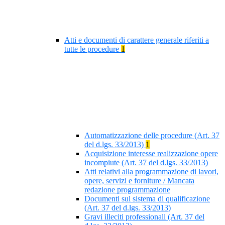
Atti e documenti di carattere generale riferiti a
tutte le procedure
1
Automatizzazione delle procedure (Art. 37
del d.lgs. 33/2013)
1
Acquisizione interesse realizzazione opere
incompiute (Art. 37 del d.lgs. 33/2013)
Atti relativi alla programmazione di lavori,
opere, servizi e forniture / Mancata
redazione programmazione
Documenti sul sistema di qualificazione
(Art. 37 del d.lgs. 33/2013)
Gravi illeciti professionali (Art. 37 del