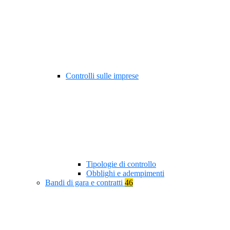
Controlli sulle imprese
Tipologie di controllo
Obblighi e adempimenti
Bandi di gara e contratti
46