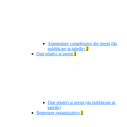
Ammontare complessivo dei premi (da
pubblicare in tabelle)
2
Dati relativi ai premi
1
Dati relativi ai premi (da pubblicare in
tabelle)
Benessere organizzativo
1