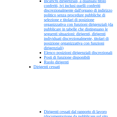
Incarichi dirigenziali, a qualsiasi titolo
conferiti, ivi inclusi quelli conferiti
discrezionalmente dall'organo di indirizzo
politico senza procedure pubbliche di
selezione e titolari di posizione
organizzativa con funzioni dirigenziali (da
pubblicare in tabelle che distinguano le
seguenti situazioni: dirigenti, dirigenti
individuati discrezionalmente, titolari di
posizione organizzativa con funzioni
dirigenziali)
Elenco posizioni dirigenziali discrezionali
Posti di funzione disponibili
Ruolo dirigenti
Dirigenti cessati
Dirigenti cessati dal rapporto di lavoro
(documentazione da pubblicare sul sito