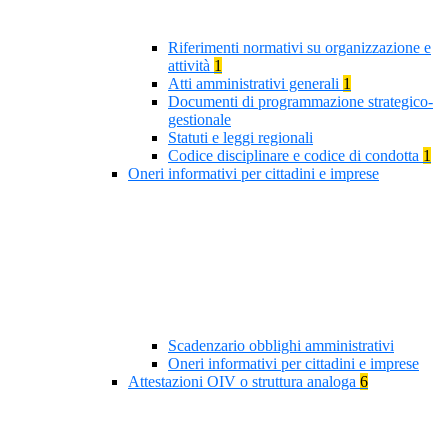
Riferimenti normativi su organizzazione e
attività
1
Atti amministrativi generali
1
Documenti di programmazione strategico-
gestionale
Statuti e leggi regionali
Codice disciplinare e codice di condotta
1
Oneri informativi per cittadini e imprese
Scadenzario obblighi amministrativi
Oneri informativi per cittadini e imprese
Attestazioni OIV o struttura analoga
6