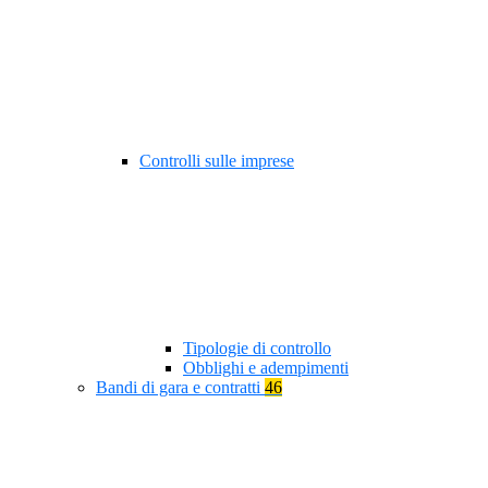
Controlli sulle imprese
Tipologie di controllo
Obblighi e adempimenti
Bandi di gara e contratti
46