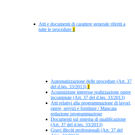
Atti e documenti di carattere generale riferiti a
tutte le procedure
1
Automatizzazione delle procedure (Art. 37
del d.lgs. 33/2013)
1
Acquisizione interesse realizzazione opere
incompiute (Art. 37 del d.lgs. 33/2013)
Atti relativi alla programmazione di lavori,
opere, servizi e forniture / Mancata
redazione programmazione
Documenti sul sistema di qualificazione
(Art. 37 del d.lgs. 33/2013)
Gravi illeciti professionali (Art. 37 del