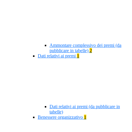
Ammontare complessivo dei premi (da
pubblicare in tabelle)
2
Dati relativi ai premi
1
Dati relativi ai premi (da pubblicare in
tabelle)
Benessere organizzativo
1