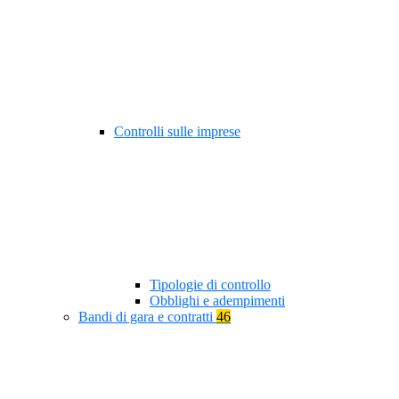
Controlli sulle imprese
Tipologie di controllo
Obblighi e adempimenti
Bandi di gara e contratti
46