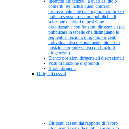
Incarichi dirigenziali, a qualsiasi titolo
conferiti, ivi inclusi quelli conferiti
discrezionalmente dall'organo di indirizzo
politico senza procedure pubbliche di
selezione e titolari di posizione
organizzativa con funzioni dirigenziali (da
pubblicare in tabelle che distinguano le
seguenti situazioni: dirigenti, dirigenti
individuati discrezionalmente, titolari di
posizione organizzativa con funzioni
dirigenziali)
Elenco posizioni dirigenziali discrezionali
Posti di funzione disponibili
Ruolo dirigenti
Dirigenti cessati
Dirigenti cessati dal rapporto di lavoro
(documentazione da pubblicare sul sito