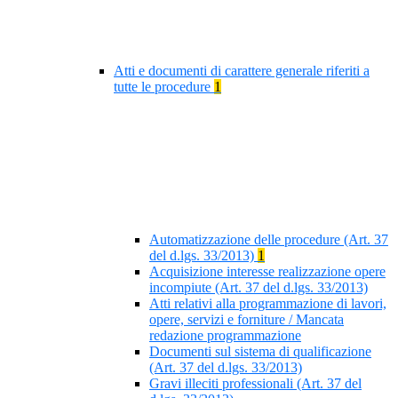
Atti e documenti di carattere generale riferiti a
tutte le procedure
1
Automatizzazione delle procedure (Art. 37
del d.lgs. 33/2013)
1
Acquisizione interesse realizzazione opere
incompiute (Art. 37 del d.lgs. 33/2013)
Atti relativi alla programmazione di lavori,
opere, servizi e forniture / Mancata
redazione programmazione
Documenti sul sistema di qualificazione
(Art. 37 del d.lgs. 33/2013)
Gravi illeciti professionali (Art. 37 del