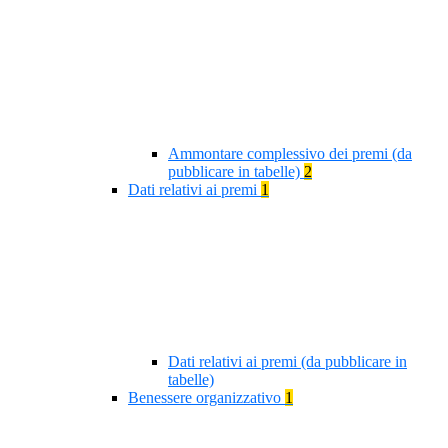
Ammontare complessivo dei premi (da
pubblicare in tabelle)
2
Dati relativi ai premi
1
Dati relativi ai premi (da pubblicare in
tabelle)
Benessere organizzativo
1