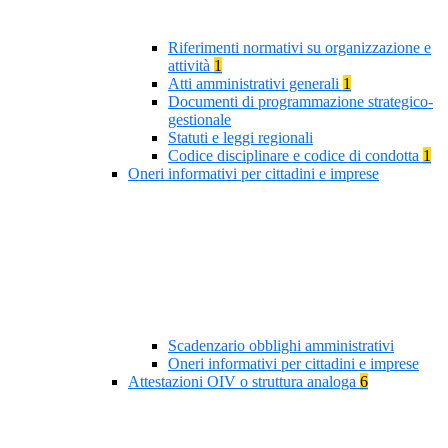
Riferimenti normativi su organizzazione e
attività
1
Atti amministrativi generali
1
Documenti di programmazione strategico-
gestionale
Statuti e leggi regionali
Codice disciplinare e codice di condotta
1
Oneri informativi per cittadini e imprese
Scadenzario obblighi amministrativi
Oneri informativi per cittadini e imprese
Attestazioni OIV o struttura analoga
6