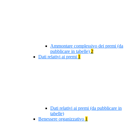
Ammontare complessivo dei premi (da
pubblicare in tabelle)
2
Dati relativi ai premi
1
Dati relativi ai premi (da pubblicare in
tabelle)
Benessere organizzativo
1