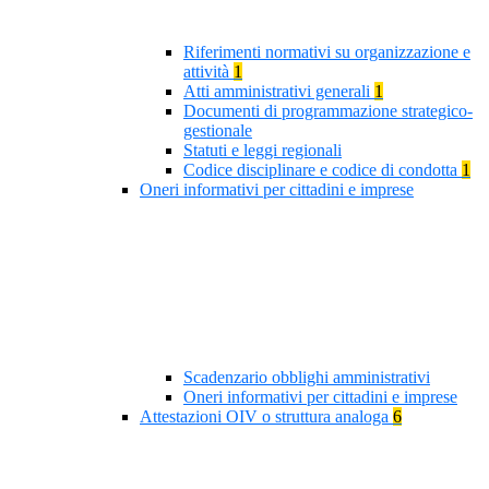
Riferimenti normativi su organizzazione e
attività
1
Atti amministrativi generali
1
Documenti di programmazione strategico-
gestionale
Statuti e leggi regionali
Codice disciplinare e codice di condotta
1
Oneri informativi per cittadini e imprese
Scadenzario obblighi amministrativi
Oneri informativi per cittadini e imprese
Attestazioni OIV o struttura analoga
6