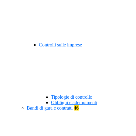
Controlli sulle imprese
Tipologie di controllo
Obblighi e adempimenti
Bandi di gara e contratti
46