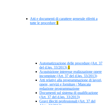
Atti e documenti di carattere generale riferiti a
tutte le procedure
1
Automatizzazione delle procedure (Art. 37
del d.lgs. 33/2013)
1
Acquisizione interesse realizzazione opere
incompiute (Art. 37 del d.lgs. 33/2013)
Atti relativi alla programmazione di lavori,
opere, servizi e forniture / Mancata
redazione programmazione
Documenti sul sistema di qualificazione
(Art. 37 del d.lgs. 33/2013)
Gravi illeciti professionali (Art. 37 del