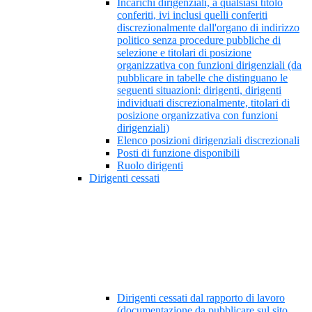
Incarichi dirigenziali, a qualsiasi titolo
conferiti, ivi inclusi quelli conferiti
discrezionalmente dall'organo di indirizzo
politico senza procedure pubbliche di
selezione e titolari di posizione
organizzativa con funzioni dirigenziali (da
pubblicare in tabelle che distinguano le
seguenti situazioni: dirigenti, dirigenti
individuati discrezionalmente, titolari di
posizione organizzativa con funzioni
dirigenziali)
Elenco posizioni dirigenziali discrezionali
Posti di funzione disponibili
Ruolo dirigenti
Dirigenti cessati
Dirigenti cessati dal rapporto di lavoro
(documentazione da pubblicare sul sito