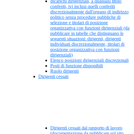
Incarichi dirigenziali, a qualsiasi titolo
conferiti, ivi inclusi quelli conferiti
discrezionalmente dall'organo di indirizzo
politico senza procedure pubbliche di
selezione e titolari di posizione
organizzativa con funzioni dirigenziali (da
pubblicare in tabelle che distinguano le
seguenti situazioni: dirigenti, dirigenti
individuati discrezionalmente, titolari di
posizione organizzativa con funzioni
dirigenziali)
Elenco posizioni dirigenziali discrezionali
Posti di funzione disponibili
Ruolo dirigenti
Dirigenti cessati
Dirigenti cessati dal rapporto di lavoro
(documentazione da pubblicare sul sito