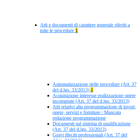
Atti e documenti di carattere generale riferiti a
tutte le procedure
1
Automatizzazione delle procedure (Art. 37
del d.lgs. 33/2013)
1
Acquisizione interesse realizzazione opere
incompiute (Art. 37 del d.lgs. 33/2013)
Atti relativi alla programmazione di lavori,
opere, servizi e forniture / Mancata
redazione programmazione
Documenti sul sistema di qualificazione
(Art. 37 del d.lgs. 33/2013)
Gravi illeciti professionali (Art. 37 del