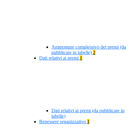
Ammontare complessivo dei premi (da
pubblicare in tabelle)
2
Dati relativi ai premi
1
Dati relativi ai premi (da pubblicare in
tabelle)
Benessere organizzativo
1