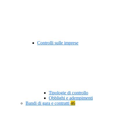
Controlli sulle imprese
Tipologie di controllo
Obblighi e adempimenti
Bandi di gara e contratti
46