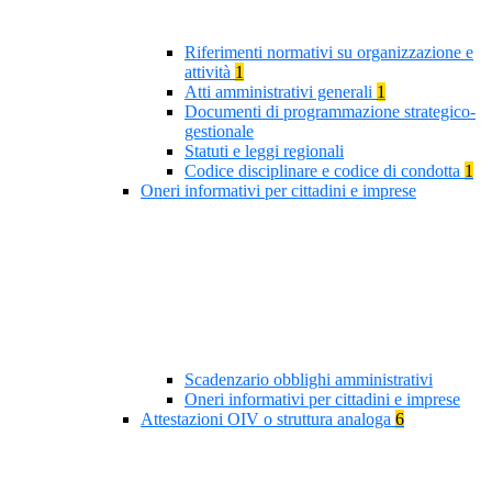
Riferimenti normativi su organizzazione e
attività
1
Atti amministrativi generali
1
Documenti di programmazione strategico-
gestionale
Statuti e leggi regionali
Codice disciplinare e codice di condotta
1
Oneri informativi per cittadini e imprese
Scadenzario obblighi amministrativi
Oneri informativi per cittadini e imprese
Attestazioni OIV o struttura analoga
6