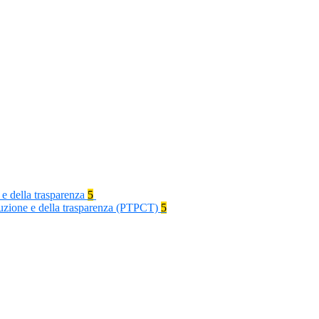
 e della trasparenza
5
rruzione e della trasparenza (PTPCT)
5