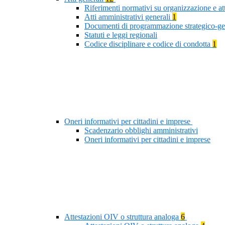
Riferimenti normativi su organizzazione e at
Atti amministrativi generali
1
Documenti di programmazione strategico-ge
Statuti e leggi regionali
Codice disciplinare e codice di condotta
1
Oneri informativi per cittadini e imprese
Scadenzario obblighi amministrativi
Oneri informativi per cittadini e imprese
Attestazioni OIV o struttura analoga
6