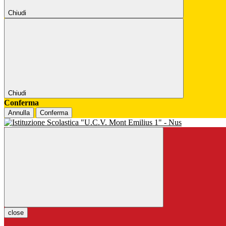
Chiudi
Chiudi
Conferma
Annulla
Conferma
close