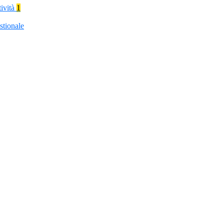
tività
1
stionale