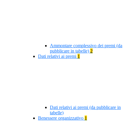
Ammontare complessivo dei premi (da
pubblicare in tabelle)
2
Dati relativi ai premi
1
Dati relativi ai premi (da pubblicare in
tabelle)
Benessere organizzativo
1