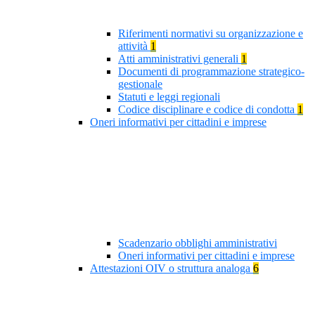
Riferimenti normativi su organizzazione e
attività
1
Atti amministrativi generali
1
Documenti di programmazione strategico-
gestionale
Statuti e leggi regionali
Codice disciplinare e codice di condotta
1
Oneri informativi per cittadini e imprese
Scadenzario obblighi amministrativi
Oneri informativi per cittadini e imprese
Attestazioni OIV o struttura analoga
6