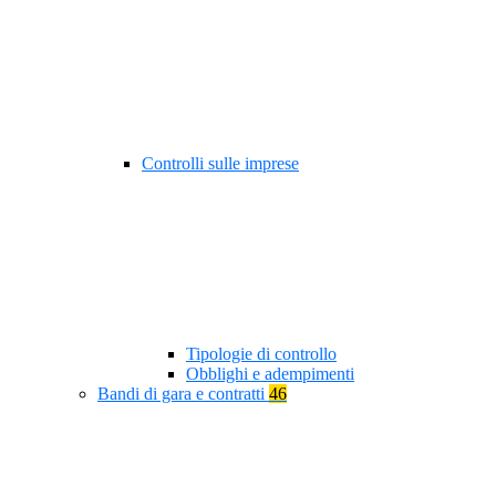
Controlli sulle imprese
Tipologie di controllo
Obblighi e adempimenti
Bandi di gara e contratti
46