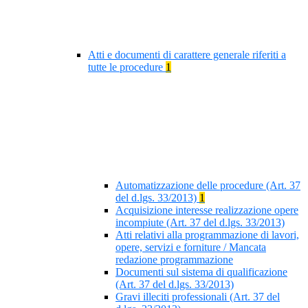
Atti e documenti di carattere generale riferiti a
tutte le procedure
1
Automatizzazione delle procedure (Art. 37
del d.lgs. 33/2013)
1
Acquisizione interesse realizzazione opere
incompiute (Art. 37 del d.lgs. 33/2013)
Atti relativi alla programmazione di lavori,
opere, servizi e forniture / Mancata
redazione programmazione
Documenti sul sistema di qualificazione
(Art. 37 del d.lgs. 33/2013)
Gravi illeciti professionali (Art. 37 del