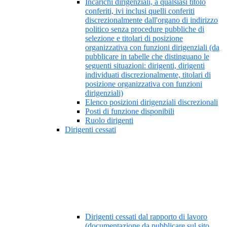
Incarichi dirigenziali, a qualsiasi titolo
conferiti, ivi inclusi quelli conferiti
discrezionalmente dall'organo di indirizzo
politico senza procedure pubbliche di
selezione e titolari di posizione
organizzativa con funzioni dirigenziali (da
pubblicare in tabelle che distinguano le
seguenti situazioni: dirigenti, dirigenti
individuati discrezionalmente, titolari di
posizione organizzativa con funzioni
dirigenziali)
Elenco posizioni dirigenziali discrezionali
Posti di funzione disponibili
Ruolo dirigenti
Dirigenti cessati
Dirigenti cessati dal rapporto di lavoro
(documentazione da pubblicare sul sito