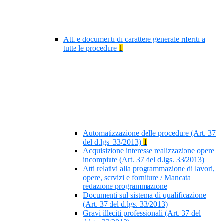
Atti e documenti di carattere generale riferiti a
tutte le procedure
1
Automatizzazione delle procedure (Art. 37
del d.lgs. 33/2013)
1
Acquisizione interesse realizzazione opere
incompiute (Art. 37 del d.lgs. 33/2013)
Atti relativi alla programmazione di lavori,
opere, servizi e forniture / Mancata
redazione programmazione
Documenti sul sistema di qualificazione
(Art. 37 del d.lgs. 33/2013)
Gravi illeciti professionali (Art. 37 del