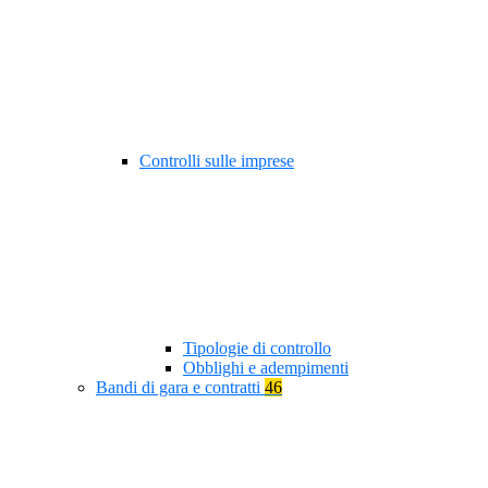
Controlli sulle imprese
Tipologie di controllo
Obblighi e adempimenti
Bandi di gara e contratti
46