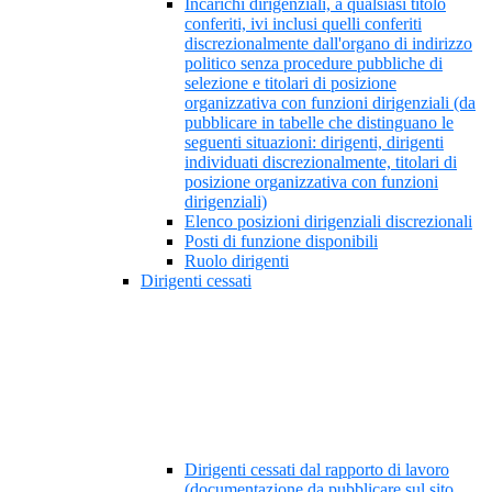
Incarichi dirigenziali, a qualsiasi titolo
conferiti, ivi inclusi quelli conferiti
discrezionalmente dall'organo di indirizzo
politico senza procedure pubbliche di
selezione e titolari di posizione
organizzativa con funzioni dirigenziali (da
pubblicare in tabelle che distinguano le
seguenti situazioni: dirigenti, dirigenti
individuati discrezionalmente, titolari di
posizione organizzativa con funzioni
dirigenziali)
Elenco posizioni dirigenziali discrezionali
Posti di funzione disponibili
Ruolo dirigenti
Dirigenti cessati
Dirigenti cessati dal rapporto di lavoro
(documentazione da pubblicare sul sito