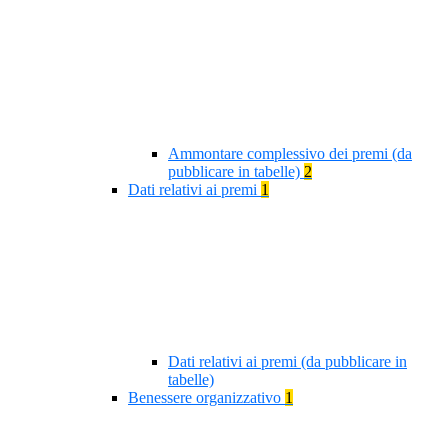
Ammontare complessivo dei premi (da
pubblicare in tabelle)
2
Dati relativi ai premi
1
Dati relativi ai premi (da pubblicare in
tabelle)
Benessere organizzativo
1