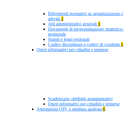
Riferimenti normativi su organizzazione e
attività
1
Atti amministrativi generali
1
Documenti di programmazione strategico-
gestionale
Statuti e leggi regionali
Codice disciplinare e codice di condotta
1
Oneri informativi per cittadini e imprese
Scadenzario obblighi amministrativi
Oneri informativi per cittadini e imprese
Attestazioni OIV o struttura analoga
6