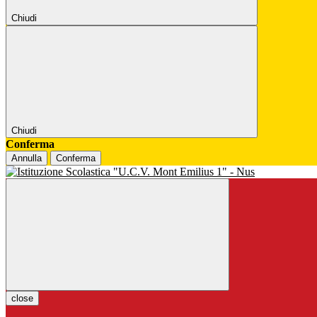
Chiudi
Chiudi
Conferma
Annulla
Conferma
close