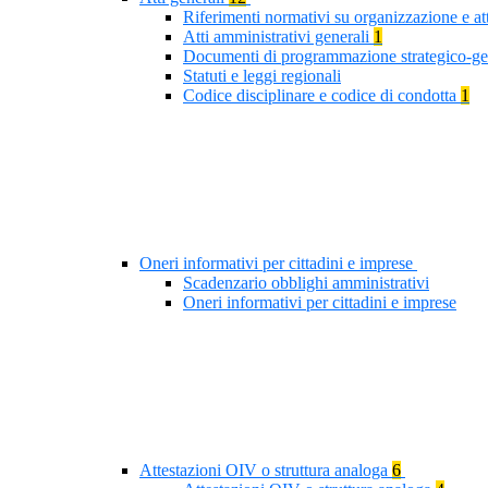
Riferimenti normativi su organizzazione e at
Atti amministrativi generali
1
Documenti di programmazione strategico-ge
Statuti e leggi regionali
Codice disciplinare e codice di condotta
1
Oneri informativi per cittadini e imprese
Scadenzario obblighi amministrativi
Oneri informativi per cittadini e imprese
Attestazioni OIV o struttura analoga
6