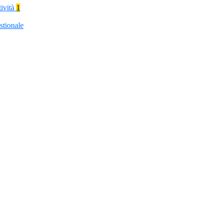
tività
1
stionale