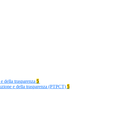
 e della trasparenza
5
rruzione e della trasparenza (PTPCT)
5