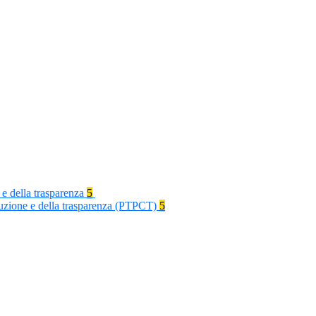
 e della trasparenza
5
rruzione e della trasparenza (PTPCT)
5