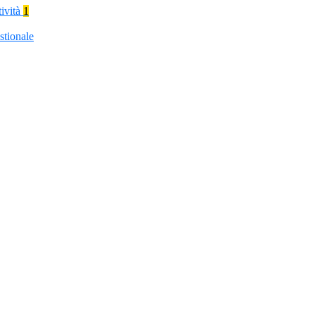
tività
1
stionale