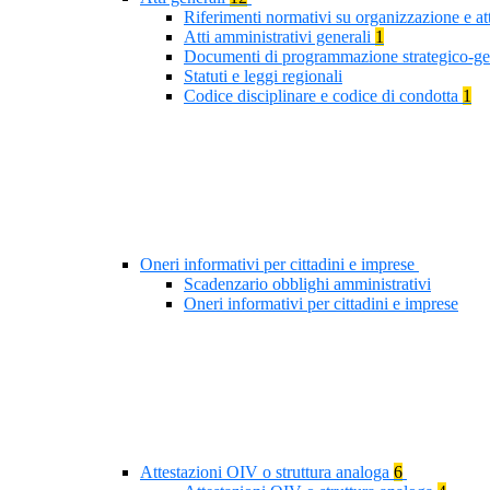
Riferimenti normativi su organizzazione e at
Atti amministrativi generali
1
Documenti di programmazione strategico-ge
Statuti e leggi regionali
Codice disciplinare e codice di condotta
1
Oneri informativi per cittadini e imprese
Scadenzario obblighi amministrativi
Oneri informativi per cittadini e imprese
Attestazioni OIV o struttura analoga
6