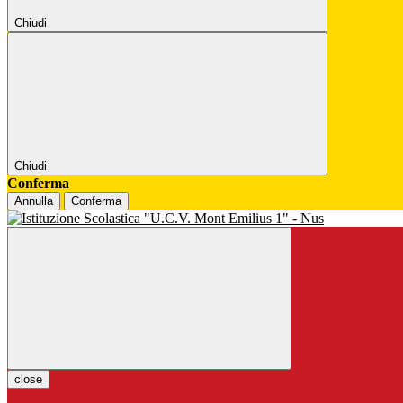
Chiudi
Chiudi
Conferma
Annulla
Conferma
close