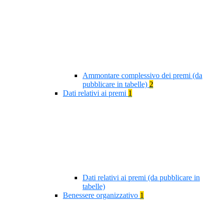
Ammontare complessivo dei premi (da
pubblicare in tabelle)
2
Dati relativi ai premi
1
Dati relativi ai premi (da pubblicare in
tabelle)
Benessere organizzativo
1