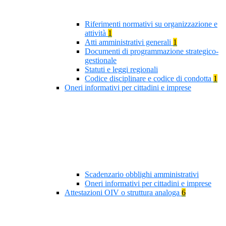
Riferimenti normativi su organizzazione e
attività
1
Atti amministrativi generali
1
Documenti di programmazione strategico-
gestionale
Statuti e leggi regionali
Codice disciplinare e codice di condotta
1
Oneri informativi per cittadini e imprese
Scadenzario obblighi amministrativi
Oneri informativi per cittadini e imprese
Attestazioni OIV o struttura analoga
6