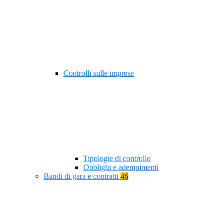
Controlli sulle imprese
Tipologie di controllo
Obblighi e adempimenti
Bandi di gara e contratti
46