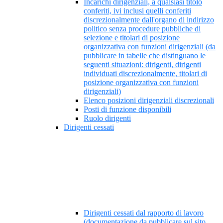
Incarichi dirigenziali, a qualsiasi titolo
conferiti, ivi inclusi quelli conferiti
discrezionalmente dall'organo di indirizzo
politico senza procedure pubbliche di
selezione e titolari di posizione
organizzativa con funzioni dirigenziali (da
pubblicare in tabelle che distinguano le
seguenti situazioni: dirigenti, dirigenti
individuati discrezionalmente, titolari di
posizione organizzativa con funzioni
dirigenziali)
Elenco posizioni dirigenziali discrezionali
Posti di funzione disponibili
Ruolo dirigenti
Dirigenti cessati
Dirigenti cessati dal rapporto di lavoro
(documentazione da pubblicare sul sito