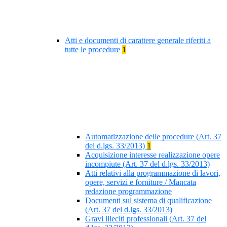
Atti e documenti di carattere generale riferiti a
tutte le procedure
1
Automatizzazione delle procedure (Art. 37
del d.lgs. 33/2013)
1
Acquisizione interesse realizzazione opere
incompiute (Art. 37 del d.lgs. 33/2013)
Atti relativi alla programmazione di lavori,
opere, servizi e forniture / Mancata
redazione programmazione
Documenti sul sistema di qualificazione
(Art. 37 del d.lgs. 33/2013)
Gravi illeciti professionali (Art. 37 del