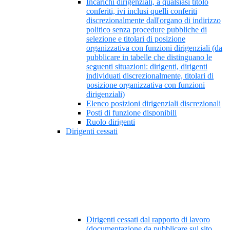
Incarichi dirigenziali, a qualsiasi titolo
conferiti, ivi inclusi quelli conferiti
discrezionalmente dall'organo di indirizzo
politico senza procedure pubbliche di
selezione e titolari di posizione
organizzativa con funzioni dirigenziali (da
pubblicare in tabelle che distinguano le
seguenti situazioni: dirigenti, dirigenti
individuati discrezionalmente, titolari di
posizione organizzativa con funzioni
dirigenziali)
Elenco posizioni dirigenziali discrezionali
Posti di funzione disponibili
Ruolo dirigenti
Dirigenti cessati
Dirigenti cessati dal rapporto di lavoro
(documentazione da pubblicare sul sito