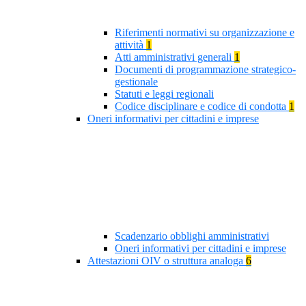
Riferimenti normativi su organizzazione e
attività
1
Atti amministrativi generali
1
Documenti di programmazione strategico-
gestionale
Statuti e leggi regionali
Codice disciplinare e codice di condotta
1
Oneri informativi per cittadini e imprese
Scadenzario obblighi amministrativi
Oneri informativi per cittadini e imprese
Attestazioni OIV o struttura analoga
6