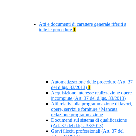
Atti e documenti di carattere generale riferiti a
tutte le procedure
1
Automatizzazione delle procedure (Art. 37
del d.lgs. 33/2013)
1
Acquisizione interesse realizzazione opere
incompiute (Art. 37 del d.lgs. 33/2013)
Atti relativi alla programmazione di lavori,
opere, servizi e forniture / Mancata
redazione programmazione
Documenti sul sistema di qualificazione
(Art. 37 del d.lgs. 33/2013)
Gravi illeciti professionali (Art. 37 del