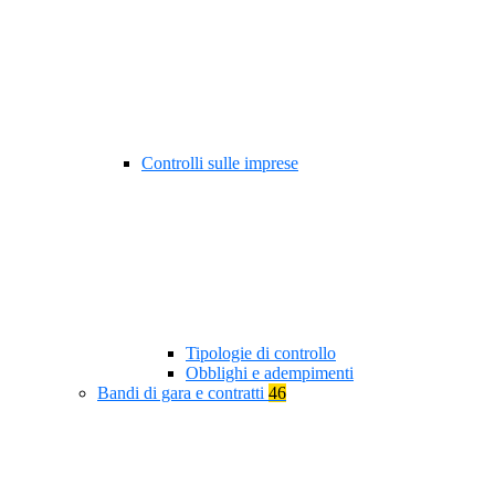
Controlli sulle imprese
Tipologie di controllo
Obblighi e adempimenti
Bandi di gara e contratti
46