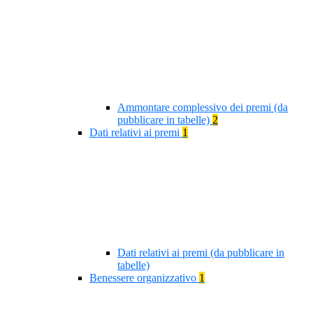
Ammontare complessivo dei premi (da
pubblicare in tabelle)
2
Dati relativi ai premi
1
Dati relativi ai premi (da pubblicare in
tabelle)
Benessere organizzativo
1