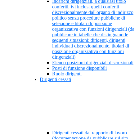
Incarichi dirigenziali, a qualsiasi titolo
conferiti, ivi inclusi quelli conferiti
discrezionalmente dall'organo di indirizzo
politico senza procedure pubbliche di
selezione e titolari di posizione
organizzativa con funzioni dirigenziali (da
pubblicare in tabelle che distinguano le
seguenti situazioni: dirigenti, dirigenti
individuati discrezionalmente, titolari di
posizione organizzativa con funzioni
dirigenziali)
Elenco posizioni dirigenziali discrezionali
Posti di funzione disponibili
Ruolo dirigenti
Dirigenti cessati
Dirigenti cessati dal rapporto di lavoro
(documentazione da pubblicare sul sito