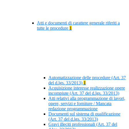
Atti e documenti di carattere generale riferiti a
tutte le procedure
1
Automatizzazione delle procedure (Art. 37
del d.lgs. 33/2013)
1
Acquisizione interesse realizzazione opere
incompiute (Art. 37 del d.lgs. 33/2013)
Atti relativi alla programmazione di lavori,
opere, servizi e forniture / Mancata
redazione programmazione
Documenti sul sistema di qualificazione
(Art. 37 del d.lgs. 33/2013)
Gravi illeciti professionali (Art. 37 del