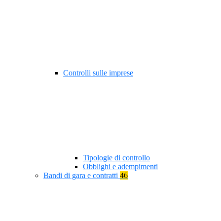
Controlli sulle imprese
Tipologie di controllo
Obblighi e adempimenti
Bandi di gara e contratti
46