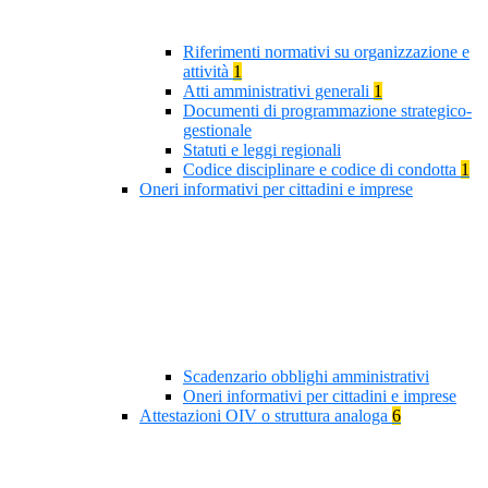
Riferimenti normativi su organizzazione e
attività
1
Atti amministrativi generali
1
Documenti di programmazione strategico-
gestionale
Statuti e leggi regionali
Codice disciplinare e codice di condotta
1
Oneri informativi per cittadini e imprese
Scadenzario obblighi amministrativi
Oneri informativi per cittadini e imprese
Attestazioni OIV o struttura analoga
6