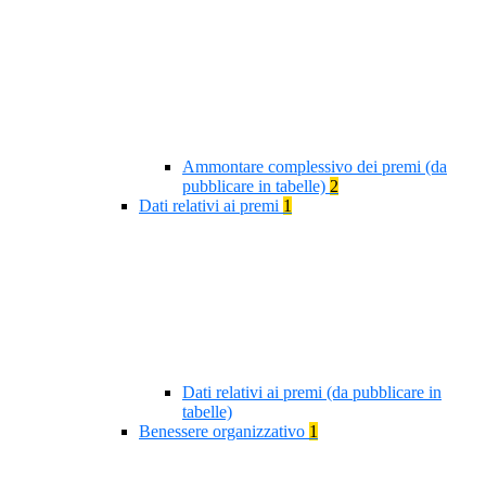
Ammontare complessivo dei premi (da
pubblicare in tabelle)
2
Dati relativi ai premi
1
Dati relativi ai premi (da pubblicare in
tabelle)
Benessere organizzativo
1