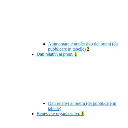
Ammontare complessivo dei premi (da
pubblicare in tabelle)
2
Dati relativi ai premi
1
Dati relativi ai premi (da pubblicare in
tabelle)
Benessere organizzativo
1