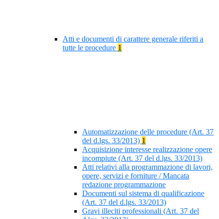
Atti e documenti di carattere generale riferiti a
tutte le procedure
1
Automatizzazione delle procedure (Art. 37
del d.lgs. 33/2013)
1
Acquisizione interesse realizzazione opere
incompiute (Art. 37 del d.lgs. 33/2013)
Atti relativi alla programmazione di lavori,
opere, servizi e forniture / Mancata
redazione programmazione
Documenti sul sistema di qualificazione
(Art. 37 del d.lgs. 33/2013)
Gravi illeciti professionali (Art. 37 del