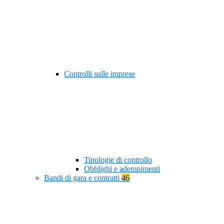
Controlli sulle imprese
Tipologie di controllo
Obblighi e adempimenti
Bandi di gara e contratti
46