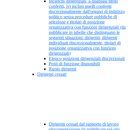
Incarichi dirigenziali, a qualsiasi titolo
conferiti, ivi inclusi quelli conferiti
discrezionalmente dall'organo di indirizzo
politico senza procedure pubbliche di
selezione e titolari di posizione
organizzativa con funzioni dirigenziali (da
pubblicare in tabelle che distinguano le
seguenti situazioni: dirigenti, dirigenti
individuati discrezionalmente, titolari di
posizione organizzativa con funzioni
dirigenziali)
Elenco posizioni dirigenziali discrezionali
Posti di funzione disponibili
Ruolo dirigenti
Dirigenti cessati
Dirigenti cessati dal rapporto di lavoro
(documentazione da pubblicare sul sito