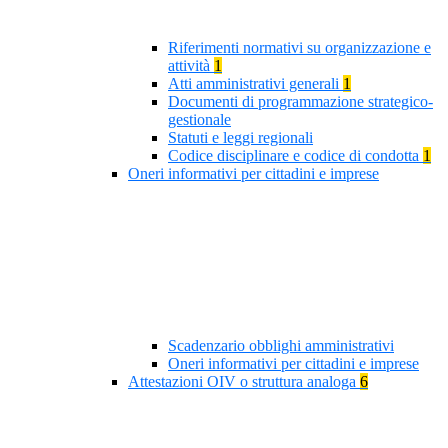
Riferimenti normativi su organizzazione e
attività
1
Atti amministrativi generali
1
Documenti di programmazione strategico-
gestionale
Statuti e leggi regionali
Codice disciplinare e codice di condotta
1
Oneri informativi per cittadini e imprese
Scadenzario obblighi amministrativi
Oneri informativi per cittadini e imprese
Attestazioni OIV o struttura analoga
6