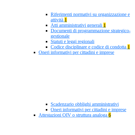
Riferimenti normativi su organizzazione e
attività
1
Atti amministrativi generali
1
Documenti di programmazione strategico-
gestionale
Statuti e leggi regionali
Codice disciplinare e codice di condotta
1
Oneri informativi per cittadini e imprese
Scadenzario obblighi amministrativi
Oneri informativi per cittadini e imprese
Attestazioni OIV o struttura analoga
6