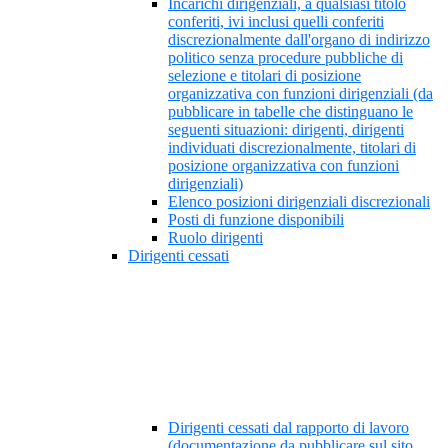
Incarichi dirigenziali, a qualsiasi titolo
conferiti, ivi inclusi quelli conferiti
discrezionalmente dall'organo di indirizzo
politico senza procedure pubbliche di
selezione e titolari di posizione
organizzativa con funzioni dirigenziali (da
pubblicare in tabelle che distinguano le
seguenti situazioni: dirigenti, dirigenti
individuati discrezionalmente, titolari di
posizione organizzativa con funzioni
dirigenziali)
Elenco posizioni dirigenziali discrezionali
Posti di funzione disponibili
Ruolo dirigenti
Dirigenti cessati
Dirigenti cessati dal rapporto di lavoro
(documentazione da pubblicare sul sito