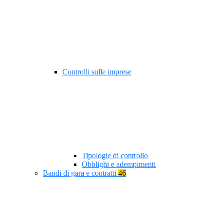
Controlli sulle imprese
Tipologie di controllo
Obblighi e adempimenti
Bandi di gara e contratti
46