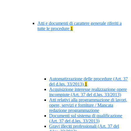
Atti e documenti di carattere generale riferiti a
tutte le procedure
1
Automatizzazione delle procedure (Art. 37
del d.lgs. 33/2013)
1
Acquisizione interesse realizzazione opere
incompiute (Art. 37 del d.lgs. 33/2013)
Atti relativi alla programmazione di lavori,
opere, servizi e forniture / Mancata
redazione programmazione
Documenti sul sistema di qualificazione
(Art. 37 del d.lgs. 33/2013)
Gravi illeciti professionali (Art. 37 del