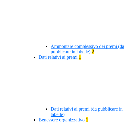
Ammontare complessivo dei premi (da
pubblicare in tabelle)
2
Dati relativi ai premi
1
Dati relativi ai premi (da pubblicare in
tabelle)
Benessere organizzativo
1