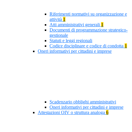
Riferimenti normativi su organizzazione e
attività
1
Atti amministrativi generali
1
Documenti di programmazione strategico-
gestionale
Statuti e leggi regionali
Codice disciplinare e codice di condotta
1
Oneri informativi per cittadini e imprese
Scadenzario obblighi amministrativi
Oneri informativi per cittadini e imprese
Attestazioni OIV o struttura analoga
6