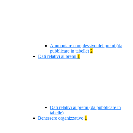
Ammontare complessivo dei premi (da
pubblicare in tabelle)
2
Dati relativi ai premi
1
Dati relativi ai premi (da pubblicare in
tabelle)
Benessere organizzativo
1