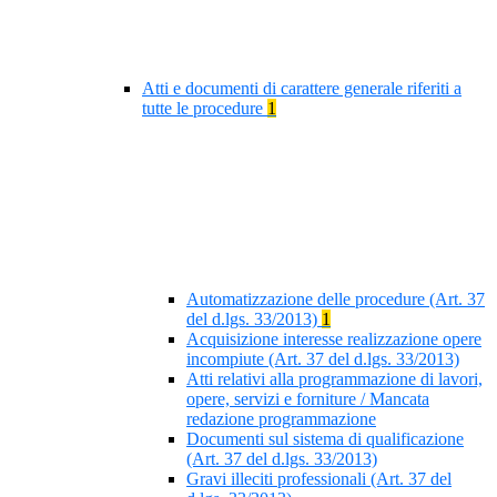
Atti e documenti di carattere generale riferiti a
tutte le procedure
1
Automatizzazione delle procedure (Art. 37
del d.lgs. 33/2013)
1
Acquisizione interesse realizzazione opere
incompiute (Art. 37 del d.lgs. 33/2013)
Atti relativi alla programmazione di lavori,
opere, servizi e forniture / Mancata
redazione programmazione
Documenti sul sistema di qualificazione
(Art. 37 del d.lgs. 33/2013)
Gravi illeciti professionali (Art. 37 del