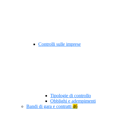
Controlli sulle imprese
Tipologie di controllo
Obblighi e adempimenti
Bandi di gara e contratti
46