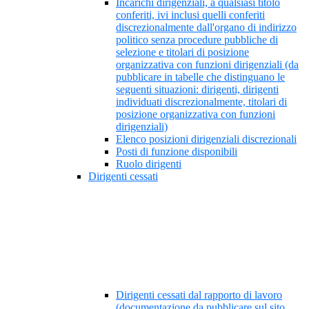
Incarichi dirigenziali, a qualsiasi titolo
conferiti, ivi inclusi quelli conferiti
discrezionalmente dall'organo di indirizzo
politico senza procedure pubbliche di
selezione e titolari di posizione
organizzativa con funzioni dirigenziali (da
pubblicare in tabelle che distinguano le
seguenti situazioni: dirigenti, dirigenti
individuati discrezionalmente, titolari di
posizione organizzativa con funzioni
dirigenziali)
Elenco posizioni dirigenziali discrezionali
Posti di funzione disponibili
Ruolo dirigenti
Dirigenti cessati
Dirigenti cessati dal rapporto di lavoro
(documentazione da pubblicare sul sito