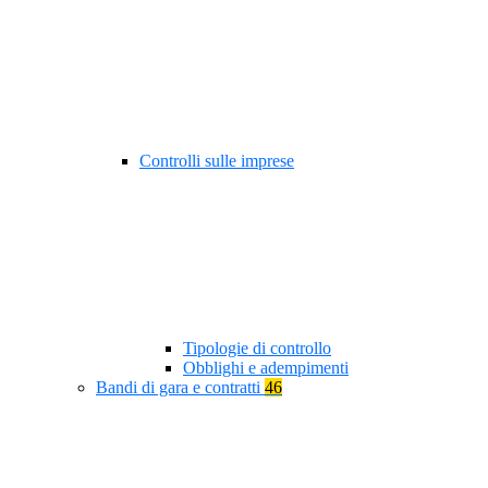
Controlli sulle imprese
Tipologie di controllo
Obblighi e adempimenti
Bandi di gara e contratti
46