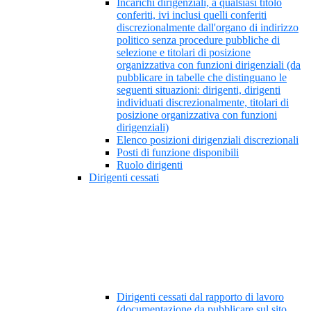
Incarichi dirigenziali, a qualsiasi titolo
conferiti, ivi inclusi quelli conferiti
discrezionalmente dall'organo di indirizzo
politico senza procedure pubbliche di
selezione e titolari di posizione
organizzativa con funzioni dirigenziali (da
pubblicare in tabelle che distinguano le
seguenti situazioni: dirigenti, dirigenti
individuati discrezionalmente, titolari di
posizione organizzativa con funzioni
dirigenziali)
Elenco posizioni dirigenziali discrezionali
Posti di funzione disponibili
Ruolo dirigenti
Dirigenti cessati
Dirigenti cessati dal rapporto di lavoro
(documentazione da pubblicare sul sito