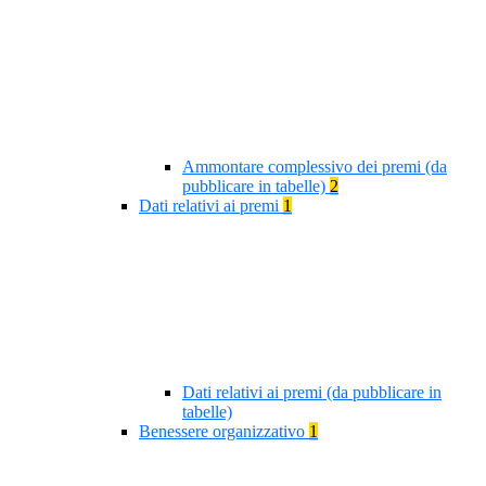
Ammontare complessivo dei premi (da
pubblicare in tabelle)
2
Dati relativi ai premi
1
Dati relativi ai premi (da pubblicare in
tabelle)
Benessere organizzativo
1