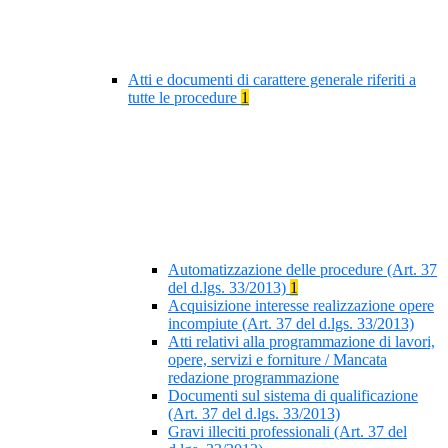
Atti e documenti di carattere generale riferiti a
tutte le procedure
1
Automatizzazione delle procedure (Art. 37
del d.lgs. 33/2013)
1
Acquisizione interesse realizzazione opere
incompiute (Art. 37 del d.lgs. 33/2013)
Atti relativi alla programmazione di lavori,
opere, servizi e forniture / Mancata
redazione programmazione
Documenti sul sistema di qualificazione
(Art. 37 del d.lgs. 33/2013)
Gravi illeciti professionali (Art. 37 del