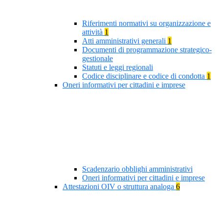
Riferimenti normativi su organizzazione e
attività
1
Atti amministrativi generali
1
Documenti di programmazione strategico-
gestionale
Statuti e leggi regionali
Codice disciplinare e codice di condotta
1
Oneri informativi per cittadini e imprese
Scadenzario obblighi amministrativi
Oneri informativi per cittadini e imprese
Attestazioni OIV o struttura analoga
6