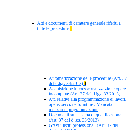
Atti e documenti di carattere generale riferiti a
tutte le procedure
1
Automatizzazione delle procedure (Art. 37
del d.lgs. 33/2013)
1
Acquisizione interesse realizzazione opere
incompiute (Art. 37 del d.lgs. 33/2013)
Atti relativi alla programmazione di lavori,
opere, servizi e forniture / Mancata
redazione programmazione
Documenti sul sistema di qualificazione
(Art. 37 del d.lgs. 33/2013)
Gravi illeciti professionali (Art. 37 del