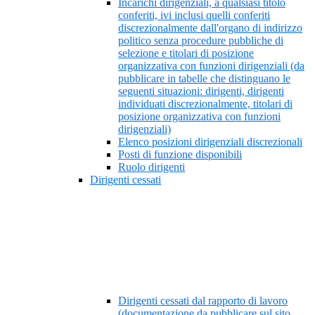
Incarichi dirigenziali, a qualsiasi titolo
conferiti, ivi inclusi quelli conferiti
discrezionalmente dall'organo di indirizzo
politico senza procedure pubbliche di
selezione e titolari di posizione
organizzativa con funzioni dirigenziali (da
pubblicare in tabelle che distinguano le
seguenti situazioni: dirigenti, dirigenti
individuati discrezionalmente, titolari di
posizione organizzativa con funzioni
dirigenziali)
Elenco posizioni dirigenziali discrezionali
Posti di funzione disponibili
Ruolo dirigenti
Dirigenti cessati
Dirigenti cessati dal rapporto di lavoro
(documentazione da pubblicare sul sito