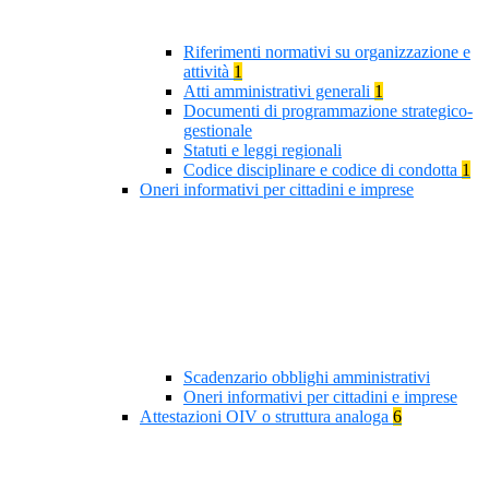
Riferimenti normativi su organizzazione e
attività
1
Atti amministrativi generali
1
Documenti di programmazione strategico-
gestionale
Statuti e leggi regionali
Codice disciplinare e codice di condotta
1
Oneri informativi per cittadini e imprese
Scadenzario obblighi amministrativi
Oneri informativi per cittadini e imprese
Attestazioni OIV o struttura analoga
6