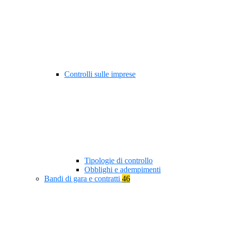
Controlli sulle imprese
Tipologie di controllo
Obblighi e adempimenti
Bandi di gara e contratti
46