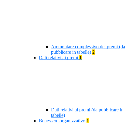
Ammontare complessivo dei premi (da
pubblicare in tabelle)
2
Dati relativi ai premi
1
Dati relativi ai premi (da pubblicare in
tabelle)
Benessere organizzativo
1