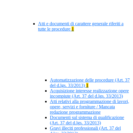
Atti e documenti di carattere generale riferiti a
tutte le procedure
1
Automatizzazione delle procedure (Art. 37
del d.lgs. 33/2013)
1
Acquisizione interesse realizzazione opere
incompiute (Art. 37 del d.lgs. 33/2013)
Atti relativi alla programmazione di lavori,
opere, servizi e forniture / Mancata
redazione programmazione
Documenti sul sistema di qualificazione
(Art. 37 del d.lgs. 33/2013)
Gravi illeciti professionali (Art. 37 del