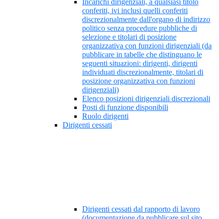
Incarichi dirigenziali, a qualsiasi titolo
conferiti, ivi inclusi quelli conferiti
discrezionalmente dall'organo di indirizzo
politico senza procedure pubbliche di
selezione e titolari di posizione
organizzativa con funzioni dirigenziali (da
pubblicare in tabelle che distinguano le
seguenti situazioni: dirigenti, dirigenti
individuati discrezionalmente, titolari di
posizione organizzativa con funzioni
dirigenziali)
Elenco posizioni dirigenziali discrezionali
Posti di funzione disponibili
Ruolo dirigenti
Dirigenti cessati
Dirigenti cessati dal rapporto di lavoro
(documentazione da pubblicare sul sito