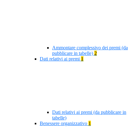
Ammontare complessivo dei premi (da
pubblicare in tabelle)
2
Dati relativi ai premi
1
Dati relativi ai premi (da pubblicare in
tabelle)
Benessere organizzativo
1