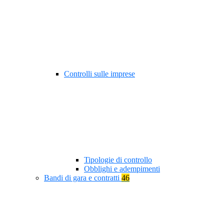
Controlli sulle imprese
Tipologie di controllo
Obblighi e adempimenti
Bandi di gara e contratti
46