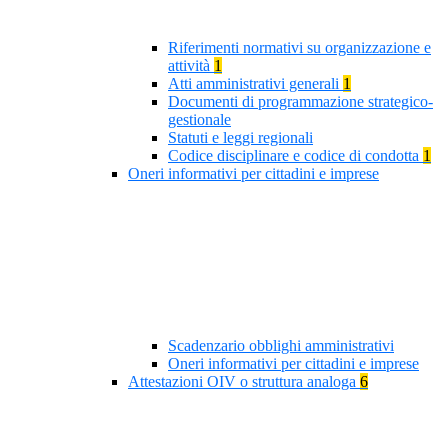
Riferimenti normativi su organizzazione e
attività
1
Atti amministrativi generali
1
Documenti di programmazione strategico-
gestionale
Statuti e leggi regionali
Codice disciplinare e codice di condotta
1
Oneri informativi per cittadini e imprese
Scadenzario obblighi amministrativi
Oneri informativi per cittadini e imprese
Attestazioni OIV o struttura analoga
6