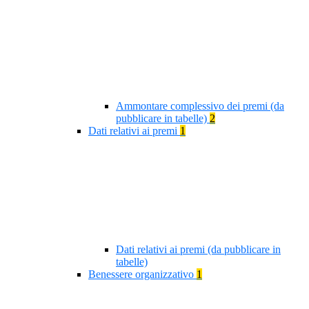
Ammontare complessivo dei premi (da
pubblicare in tabelle)
2
Dati relativi ai premi
1
Dati relativi ai premi (da pubblicare in
tabelle)
Benessere organizzativo
1