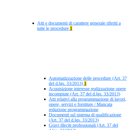
Atti e documenti di carattere generale riferiti a
tutte le procedure
1
Automatizzazione delle procedure (Art. 37
del d.lgs. 33/2013)
1
Acquisizione interesse realizzazione opere
incompiute (Art. 37 del d.lgs. 33/2013)
Atti relativi alla programmazione di lavori,
opere, servizi e forniture / Mancata
redazione programmazione
Documenti sul sistema di qualificazione
(Art. 37 del d.lgs. 33/2013)
Gravi illeciti professionali (Art. 37 del