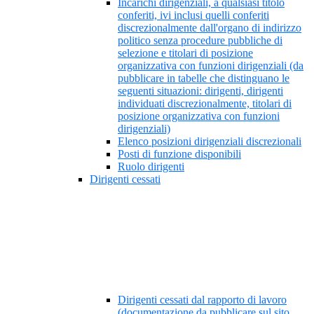
Incarichi dirigenziali, a qualsiasi titolo
conferiti, ivi inclusi quelli conferiti
discrezionalmente dall'organo di indirizzo
politico senza procedure pubbliche di
selezione e titolari di posizione
organizzativa con funzioni dirigenziali (da
pubblicare in tabelle che distinguano le
seguenti situazioni: dirigenti, dirigenti
individuati discrezionalmente, titolari di
posizione organizzativa con funzioni
dirigenziali)
Elenco posizioni dirigenziali discrezionali
Posti di funzione disponibili
Ruolo dirigenti
Dirigenti cessati
Dirigenti cessati dal rapporto di lavoro
(documentazione da pubblicare sul sito