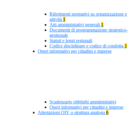
Riferimenti normativi su organizzazione e
attività
1
Atti amministrativi generali
1
Documenti di programmazione strategico-
gestionale
Statuti e leggi regionali
Codice disciplinare e codice di condotta
1
Oneri informativi per cittadini e imprese
Scadenzario obblighi amministrativi
Oneri informativi per cittadini e imprese
Attestazioni OIV o struttura analoga
6