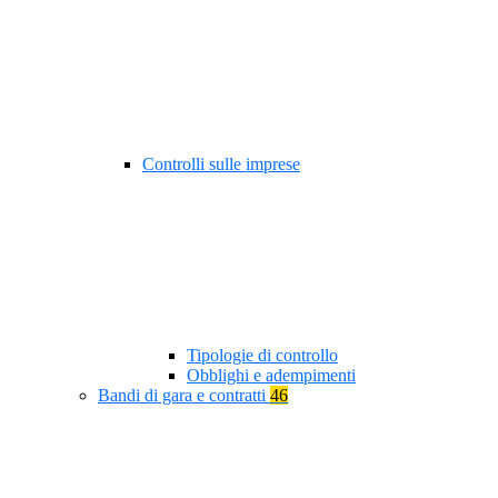
Controlli sulle imprese
Tipologie di controllo
Obblighi e adempimenti
Bandi di gara e contratti
46