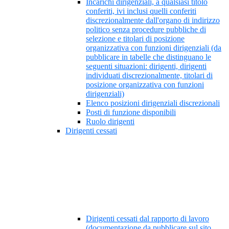
Incarichi dirigenziali, a qualsiasi titolo
conferiti, ivi inclusi quelli conferiti
discrezionalmente dall'organo di indirizzo
politico senza procedure pubbliche di
selezione e titolari di posizione
organizzativa con funzioni dirigenziali (da
pubblicare in tabelle che distinguano le
seguenti situazioni: dirigenti, dirigenti
individuati discrezionalmente, titolari di
posizione organizzativa con funzioni
dirigenziali)
Elenco posizioni dirigenziali discrezionali
Posti di funzione disponibili
Ruolo dirigenti
Dirigenti cessati
Dirigenti cessati dal rapporto di lavoro
(documentazione da pubblicare sul sito