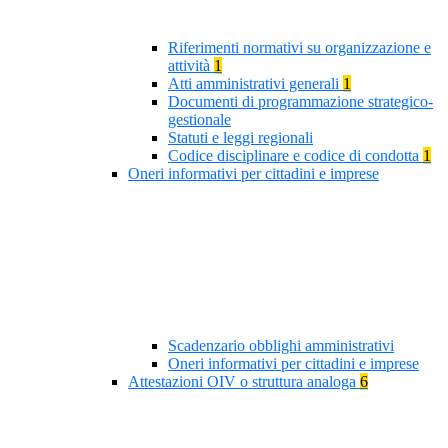
Riferimenti normativi su organizzazione e
attività
1
Atti amministrativi generali
1
Documenti di programmazione strategico-
gestionale
Statuti e leggi regionali
Codice disciplinare e codice di condotta
1
Oneri informativi per cittadini e imprese
Scadenzario obblighi amministrativi
Oneri informativi per cittadini e imprese
Attestazioni OIV o struttura analoga
6