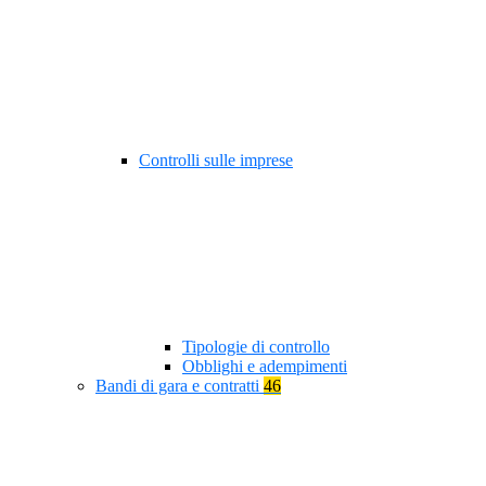
Controlli sulle imprese
Tipologie di controllo
Obblighi e adempimenti
Bandi di gara e contratti
46