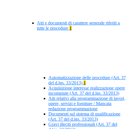
Atti e documenti di carattere generale riferiti a
tutte le procedure
1
Automatizzazione delle procedure (Art. 37
del d.lgs. 33/2013)
1
Acquisizione interesse realizzazione opere
incompiute (Art. 37 del d.lgs. 33/2013)
Atti relativi alla programmazione di lavori,
opere, servizi e forniture / Mancata
redazione programmazione
Documenti sul sistema di qualificazione
(Art. 37 del d.lgs. 33/2013)
Gravi illeciti professionali (Art. 37 del