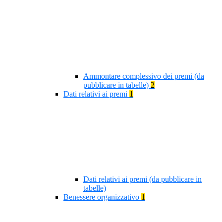
Ammontare complessivo dei premi (da
pubblicare in tabelle)
2
Dati relativi ai premi
1
Dati relativi ai premi (da pubblicare in
tabelle)
Benessere organizzativo
1