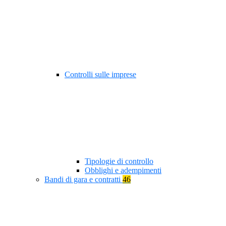
Controlli sulle imprese
Tipologie di controllo
Obblighi e adempimenti
Bandi di gara e contratti
46