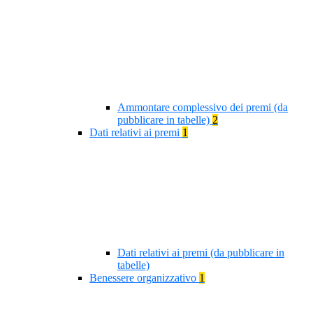
Ammontare complessivo dei premi (da
pubblicare in tabelle)
2
Dati relativi ai premi
1
Dati relativi ai premi (da pubblicare in
tabelle)
Benessere organizzativo
1