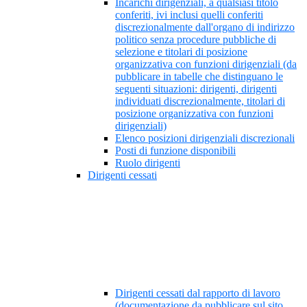
Incarichi dirigenziali, a qualsiasi titolo
conferiti, ivi inclusi quelli conferiti
discrezionalmente dall'organo di indirizzo
politico senza procedure pubbliche di
selezione e titolari di posizione
organizzativa con funzioni dirigenziali (da
pubblicare in tabelle che distinguano le
seguenti situazioni: dirigenti, dirigenti
individuati discrezionalmente, titolari di
posizione organizzativa con funzioni
dirigenziali)
Elenco posizioni dirigenziali discrezionali
Posti di funzione disponibili
Ruolo dirigenti
Dirigenti cessati
Dirigenti cessati dal rapporto di lavoro
(documentazione da pubblicare sul sito