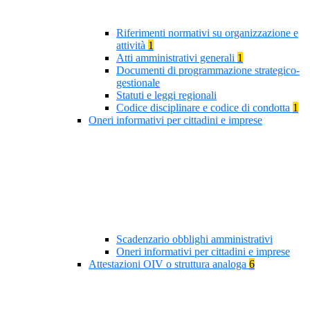
Riferimenti normativi su organizzazione e
attività
1
Atti amministrativi generali
1
Documenti di programmazione strategico-
gestionale
Statuti e leggi regionali
Codice disciplinare e codice di condotta
1
Oneri informativi per cittadini e imprese
Scadenzario obblighi amministrativi
Oneri informativi per cittadini e imprese
Attestazioni OIV o struttura analoga
6