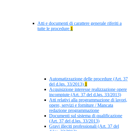
Atti e documenti di carattere generale riferiti a
tutte le procedure
1
Automatizzazione delle procedure (Art. 37
del d.lgs. 33/2013)
1
Acquisizione interesse realizzazione opere
incompiute (Art. 37 del d.lgs. 33/2013)
Atti relativi alla programmazione di lavori,
opere, servizi e forniture / Mancata
redazione programmazione
Documenti sul sistema di qualificazione
(Art. 37 del d.lgs. 33/2013)
Gravi illeciti professionali (Art. 37 del