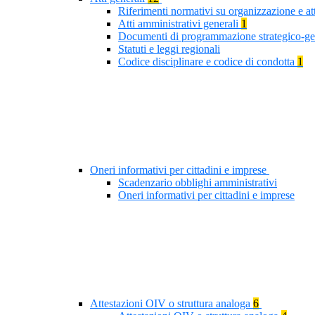
Riferimenti normativi su organizzazione e at
Atti amministrativi generali
1
Documenti di programmazione strategico-ge
Statuti e leggi regionali
Codice disciplinare e codice di condotta
1
Oneri informativi per cittadini e imprese
Scadenzario obblighi amministrativi
Oneri informativi per cittadini e imprese
Attestazioni OIV o struttura analoga
6