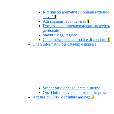
Riferimenti normativi su organizzazione e
attività
1
Atti amministrativi generali
1
Documenti di programmazione strategico-
gestionale
Statuti e leggi regionali
Codice disciplinare e codice di condotta
1
Oneri informativi per cittadini e imprese
Scadenzario obblighi amministrativi
Oneri informativi per cittadini e imprese
Attestazioni OIV o struttura analoga
6