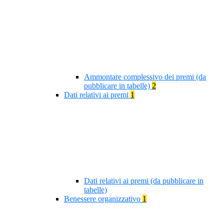
Ammontare complessivo dei premi (da
pubblicare in tabelle)
2
Dati relativi ai premi
1
Dati relativi ai premi (da pubblicare in
tabelle)
Benessere organizzativo
1