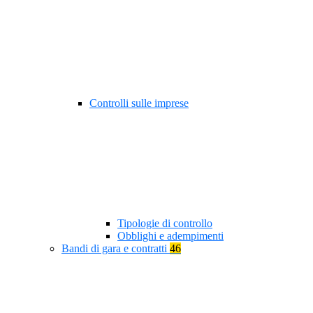
Controlli sulle imprese
Tipologie di controllo
Obblighi e adempimenti
Bandi di gara e contratti
46