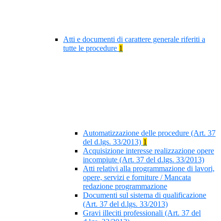
Atti e documenti di carattere generale riferiti a
tutte le procedure
1
Automatizzazione delle procedure (Art. 37
del d.lgs. 33/2013)
1
Acquisizione interesse realizzazione opere
incompiute (Art. 37 del d.lgs. 33/2013)
Atti relativi alla programmazione di lavori,
opere, servizi e forniture / Mancata
redazione programmazione
Documenti sul sistema di qualificazione
(Art. 37 del d.lgs. 33/2013)
Gravi illeciti professionali (Art. 37 del