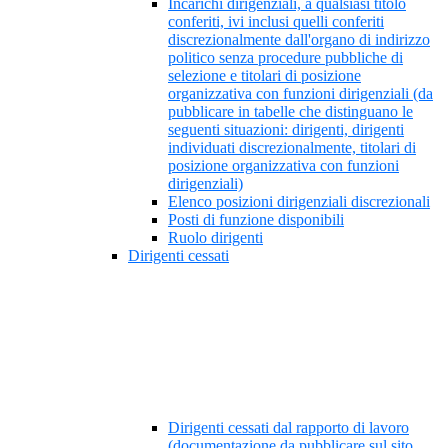
Incarichi dirigenziali, a qualsiasi titolo
conferiti, ivi inclusi quelli conferiti
discrezionalmente dall'organo di indirizzo
politico senza procedure pubbliche di
selezione e titolari di posizione
organizzativa con funzioni dirigenziali (da
pubblicare in tabelle che distinguano le
seguenti situazioni: dirigenti, dirigenti
individuati discrezionalmente, titolari di
posizione organizzativa con funzioni
dirigenziali)
Elenco posizioni dirigenziali discrezionali
Posti di funzione disponibili
Ruolo dirigenti
Dirigenti cessati
Dirigenti cessati dal rapporto di lavoro
(documentazione da pubblicare sul sito