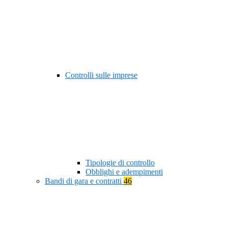
Controlli sulle imprese
Tipologie di controllo
Obblighi e adempimenti
Bandi di gara e contratti
46