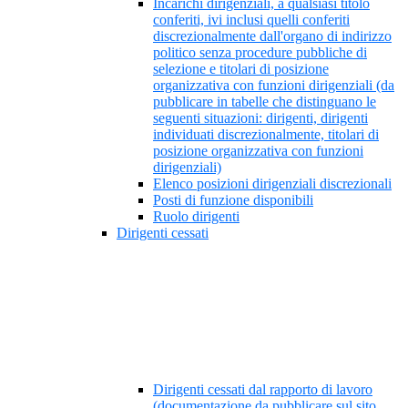
Incarichi dirigenziali, a qualsiasi titolo
conferiti, ivi inclusi quelli conferiti
discrezionalmente dall'organo di indirizzo
politico senza procedure pubbliche di
selezione e titolari di posizione
organizzativa con funzioni dirigenziali (da
pubblicare in tabelle che distinguano le
seguenti situazioni: dirigenti, dirigenti
individuati discrezionalmente, titolari di
posizione organizzativa con funzioni
dirigenziali)
Elenco posizioni dirigenziali discrezionali
Posti di funzione disponibili
Ruolo dirigenti
Dirigenti cessati
Dirigenti cessati dal rapporto di lavoro
(documentazione da pubblicare sul sito