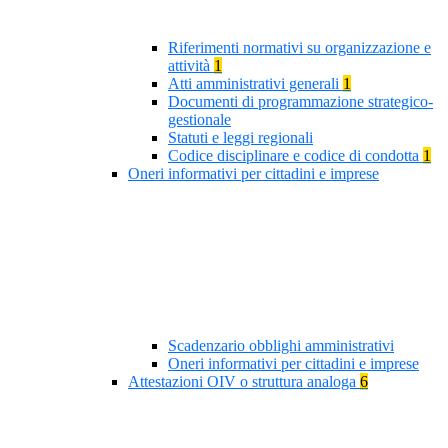
Riferimenti normativi su organizzazione e
attività
1
Atti amministrativi generali
1
Documenti di programmazione strategico-
gestionale
Statuti e leggi regionali
Codice disciplinare e codice di condotta
1
Oneri informativi per cittadini e imprese
Scadenzario obblighi amministrativi
Oneri informativi per cittadini e imprese
Attestazioni OIV o struttura analoga
6