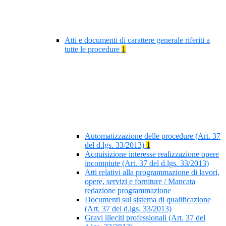
Atti e documenti di carattere generale riferiti a
tutte le procedure
1
Automatizzazione delle procedure (Art. 37
del d.lgs. 33/2013)
1
Acquisizione interesse realizzazione opere
incompiute (Art. 37 del d.lgs. 33/2013)
Atti relativi alla programmazione di lavori,
opere, servizi e forniture / Mancata
redazione programmazione
Documenti sul sistema di qualificazione
(Art. 37 del d.lgs. 33/2013)
Gravi illeciti professionali (Art. 37 del