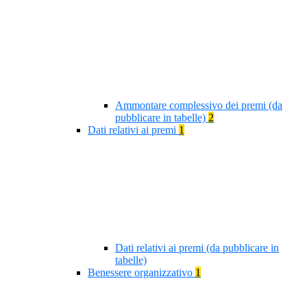
Ammontare complessivo dei premi (da
pubblicare in tabelle)
2
Dati relativi ai premi
1
Dati relativi ai premi (da pubblicare in
tabelle)
Benessere organizzativo
1