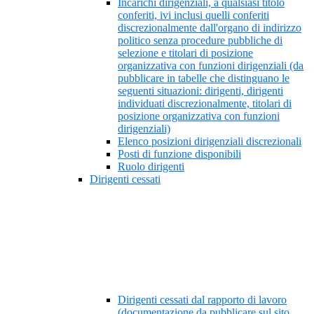
Incarichi dirigenziali, a qualsiasi titolo
conferiti, ivi inclusi quelli conferiti
discrezionalmente dall'organo di indirizzo
politico senza procedure pubbliche di
selezione e titolari di posizione
organizzativa con funzioni dirigenziali (da
pubblicare in tabelle che distinguano le
seguenti situazioni: dirigenti, dirigenti
individuati discrezionalmente, titolari di
posizione organizzativa con funzioni
dirigenziali)
Elenco posizioni dirigenziali discrezionali
Posti di funzione disponibili
Ruolo dirigenti
Dirigenti cessati
Dirigenti cessati dal rapporto di lavoro
(documentazione da pubblicare sul sito