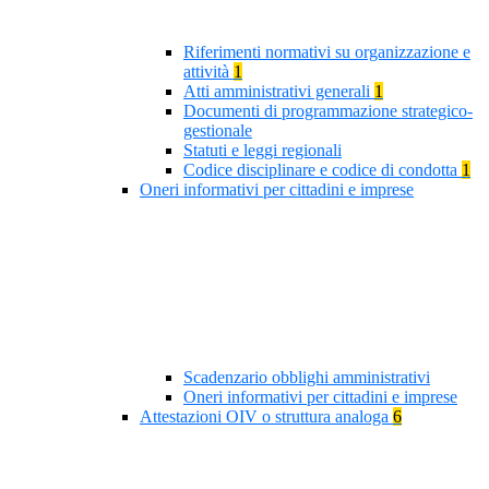
Riferimenti normativi su organizzazione e
attività
1
Atti amministrativi generali
1
Documenti di programmazione strategico-
gestionale
Statuti e leggi regionali
Codice disciplinare e codice di condotta
1
Oneri informativi per cittadini e imprese
Scadenzario obblighi amministrativi
Oneri informativi per cittadini e imprese
Attestazioni OIV o struttura analoga
6