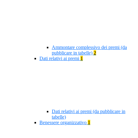
Ammontare complessivo dei premi (da
pubblicare in tabelle)
2
Dati relativi ai premi
1
Dati relativi ai premi (da pubblicare in
tabelle)
Benessere organizzativo
1