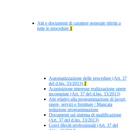
Atti e documenti di carattere generale riferiti a
tutte le procedure
1
Automatizzazione delle procedure (Art. 37
del d.lgs. 33/2013)
1
Acquisizione interesse realizzazione opere
incompiute (Art. 37 del d.lgs. 33/2013)
Atti relativi alla programmazione di lavori,
opere, servizi e forniture / Mancata
redazione programmazione
Documenti sul sistema di qualificazione
(Art. 37 del d.lgs. 33/2013)
Gravi illeciti professionali (Art. 37 del