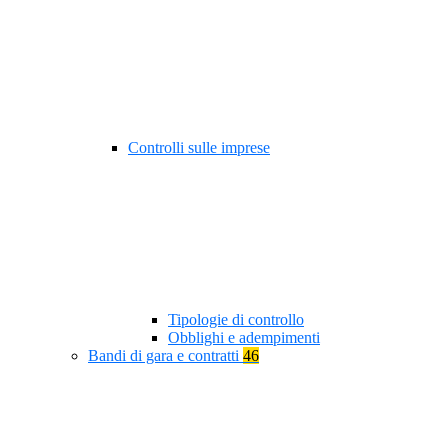
Controlli sulle imprese
Tipologie di controllo
Obblighi e adempimenti
Bandi di gara e contratti
46