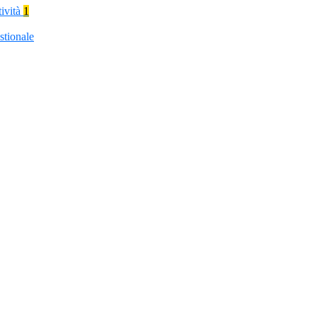
tività
1
stionale