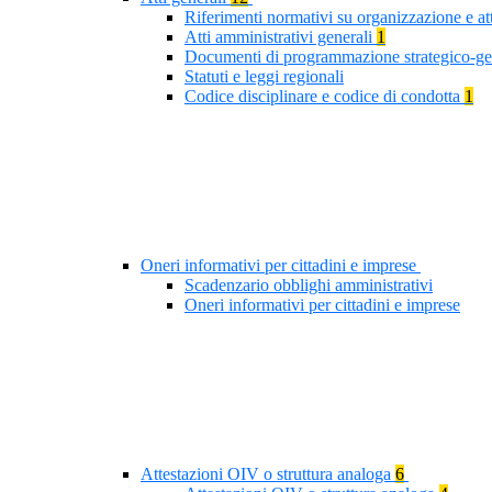
Riferimenti normativi su organizzazione e at
Atti amministrativi generali
1
Documenti di programmazione strategico-ge
Statuti e leggi regionali
Codice disciplinare e codice di condotta
1
Oneri informativi per cittadini e imprese
Scadenzario obblighi amministrativi
Oneri informativi per cittadini e imprese
Attestazioni OIV o struttura analoga
6