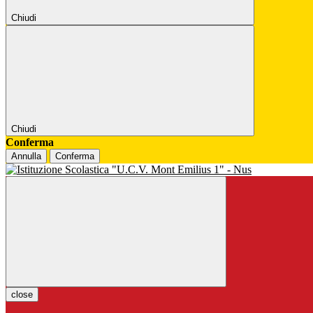
Chiudi
Chiudi
Conferma
Annulla
Conferma
close