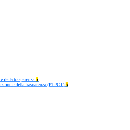
 e della trasparenza
5
rruzione e della trasparenza (PTPCT)
5