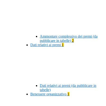
Ammontare complessivo dei premi (da
pubblicare in tabelle)
2
Dati relativi ai premi
1
Dati relativi ai premi (da pubblicare in
tabelle)
Benessere organizzativo
1