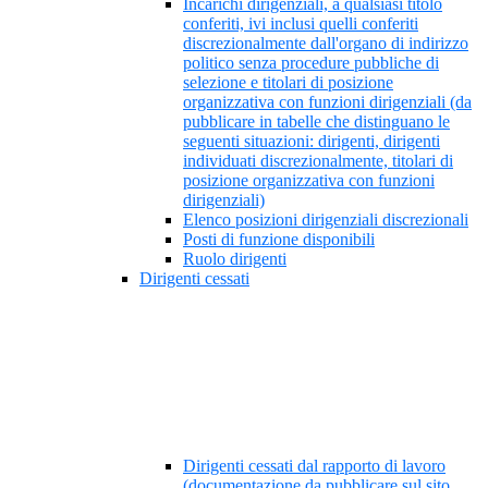
Incarichi dirigenziali, a qualsiasi titolo
conferiti, ivi inclusi quelli conferiti
discrezionalmente dall'organo di indirizzo
politico senza procedure pubbliche di
selezione e titolari di posizione
organizzativa con funzioni dirigenziali (da
pubblicare in tabelle che distinguano le
seguenti situazioni: dirigenti, dirigenti
individuati discrezionalmente, titolari di
posizione organizzativa con funzioni
dirigenziali)
Elenco posizioni dirigenziali discrezionali
Posti di funzione disponibili
Ruolo dirigenti
Dirigenti cessati
Dirigenti cessati dal rapporto di lavoro
(documentazione da pubblicare sul sito