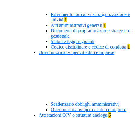
Riferimenti normativi su organizzazione e
attività
1
Atti amministrativi generali
1
Documenti di programmazione strategico-
gestionale
Statuti e leggi regionali
Codice disciplinare e codice di condotta
1
Oneri informativi per cittadini e imprese
Scadenzario obblighi amministrativi
Oneri informativi per cittadini e imprese
Attestazioni OIV o struttura analoga
6