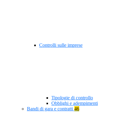
Controlli sulle imprese
Tipologie di controllo
Obblighi e adempimenti
Bandi di gara e contratti
46