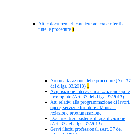
Atti e documenti di carattere generale riferiti a
tutte le procedure
1
Automatizzazione delle procedure (Art. 37
del d.lgs. 33/2013)
1
Acquisizione interesse realizzazione opere
incompiute (Art. 37 del d.lgs. 33/2013)
Atti relativi alla programmazione di lavori,
opere, servizi e forniture / Mancata
redazione programmazione
Documenti sul sistema di qualificazione
(Art. 37 del d.lgs. 33/2013)
Gravi illeciti professionali (Art. 37 del