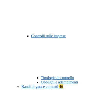
Controlli sulle imprese
Tipologie di controllo
Obblighi e adempimenti
Bandi di gara e contratti
46