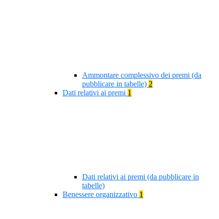
Ammontare complessivo dei premi (da
pubblicare in tabelle)
2
Dati relativi ai premi
1
Dati relativi ai premi (da pubblicare in
tabelle)
Benessere organizzativo
1