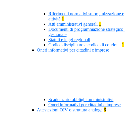
Riferimenti normativi su organizzazione e
attività
1
Atti amministrativi generali
1
Documenti di programmazione strategico-
gestionale
Statuti e leggi regionali
Codice disciplinare e codice di condotta
1
Oneri informativi per cittadini e imprese
Scadenzario obblighi amministrativi
Oneri informativi per cittadini e imprese
Attestazioni OIV o struttura analoga
6