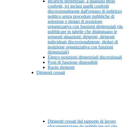
Incarichi dirigenziali, a qualsiasi titolo
conferiti, ivi inclusi quelli conferiti
discrezionalmente dall'organo di indirizzo
politico senza procedure pubbliche di
selezione e titolari di posizione
organizzativa con funzioni dirigenziali (da
pubblicare in tabelle che distinguano le
seguenti situazioni: dirigenti, dirigenti
individuati discrezionalmente, titolari di
posizione organizzativa con funzioni
dirigenziali)
Elenco posizioni dirigenziali discrezionali
Posti di funzione disponibili
Ruolo dirigenti
Dirigenti cessati
Dirigenti cessati dal rapporto di lavoro
(documentazione da pubblicare sul sito