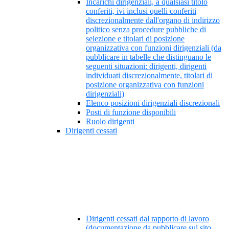
Incarichi dirigenziali, a qualsiasi titolo
conferiti, ivi inclusi quelli conferiti
discrezionalmente dall'organo di indirizzo
politico senza procedure pubbliche di
selezione e titolari di posizione
organizzativa con funzioni dirigenziali (da
pubblicare in tabelle che distinguano le
seguenti situazioni: dirigenti, dirigenti
individuati discrezionalmente, titolari di
posizione organizzativa con funzioni
dirigenziali)
Elenco posizioni dirigenziali discrezionali
Posti di funzione disponibili
Ruolo dirigenti
Dirigenti cessati
Dirigenti cessati dal rapporto di lavoro
(documentazione da pubblicare sul sito