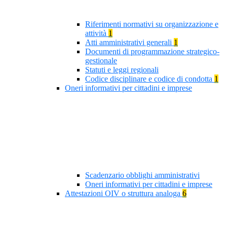
Riferimenti normativi su organizzazione e
attività
1
Atti amministrativi generali
1
Documenti di programmazione strategico-
gestionale
Statuti e leggi regionali
Codice disciplinare e codice di condotta
1
Oneri informativi per cittadini e imprese
Scadenzario obblighi amministrativi
Oneri informativi per cittadini e imprese
Attestazioni OIV o struttura analoga
6