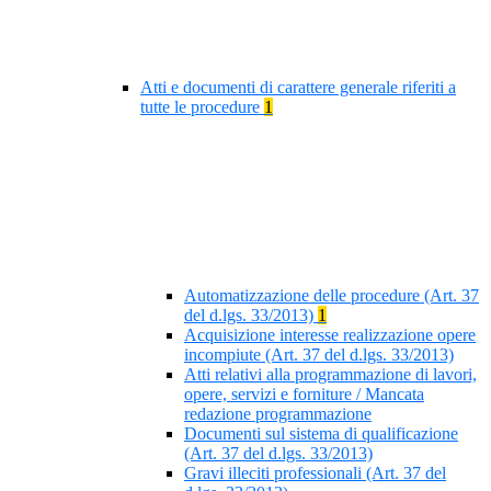
Atti e documenti di carattere generale riferiti a
tutte le procedure
1
Automatizzazione delle procedure (Art. 37
del d.lgs. 33/2013)
1
Acquisizione interesse realizzazione opere
incompiute (Art. 37 del d.lgs. 33/2013)
Atti relativi alla programmazione di lavori,
opere, servizi e forniture / Mancata
redazione programmazione
Documenti sul sistema di qualificazione
(Art. 37 del d.lgs. 33/2013)
Gravi illeciti professionali (Art. 37 del