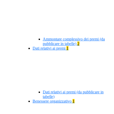
Ammontare complessivo dei premi (da
pubblicare in tabelle)
2
Dati relativi ai premi
1
Dati relativi ai premi (da pubblicare in
tabelle)
Benessere organizzativo
1