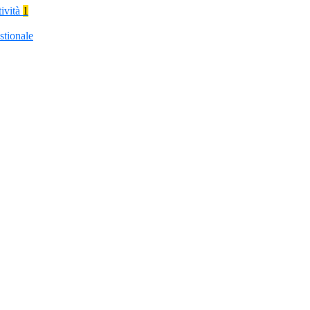
tività
1
stionale