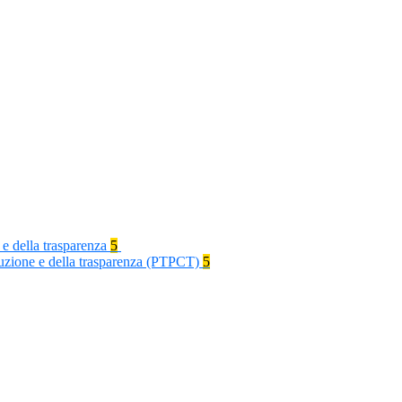
 e della trasparenza
5
rruzione e della trasparenza (PTPCT)
5