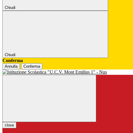
Chiudi
Chiudi
Conferma
Annulla
Conferma
close