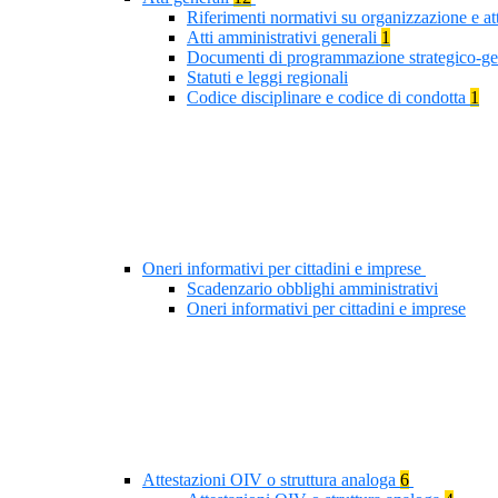
Riferimenti normativi su organizzazione e at
Atti amministrativi generali
1
Documenti di programmazione strategico-ge
Statuti e leggi regionali
Codice disciplinare e codice di condotta
1
Oneri informativi per cittadini e imprese
Scadenzario obblighi amministrativi
Oneri informativi per cittadini e imprese
Attestazioni OIV o struttura analoga
6