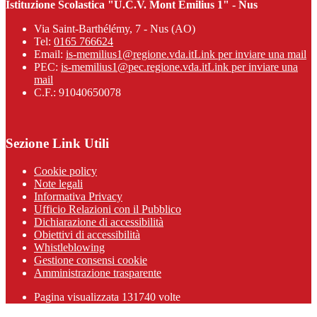
Istituzione Scolastica "U.C.V. Mont Emilius 1" - Nus
Via Saint-Barthélémy, 7 - Nus (AO)
Tel:
0165 766624
Email:
is-memilius1@regione.vda.it
Link per inviare una mail
PEC:
is-memilius1@pec.regione.vda.it
Link per inviare una
mail
C.F.: 91040650078
Sezione Link Utili
Cookie policy
Note legali
Informativa Privacy
Ufficio Relazioni con il Pubblico
Dichiarazione di accessibilità
Obiettivi di accessibilità
Whistleblowing
Gestione consensi cookie
Amministrazione trasparente
Pagina visualizzata
131740
volte