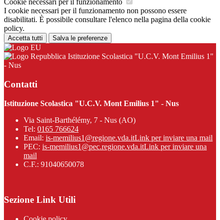
Cookie necessari per il funzionamento
I cookie necessari per il funzionamento non possono essere
disabilitati. È possibile consultare l'elenco nella pagina della cookie
policy.
Accetta tutti
Salva le preferenze
Istituzione Scolastica "U.C.V. Mont Emilius 1"
- Nus
Contatti
Istituzione Scolastica "U.C.V. Mont Emilius 1" - Nus
Via Saint-Barthélémy, 7 - Nus (AO)
Tel:
0165 766624
Email:
is-memilius1@regione.vda.it
Link per inviare una mail
PEC:
is-memilius1@pec.regione.vda.it
Link per inviare una
mail
C.F.: 91040650078
Sezione Link Utili
Cookie policy