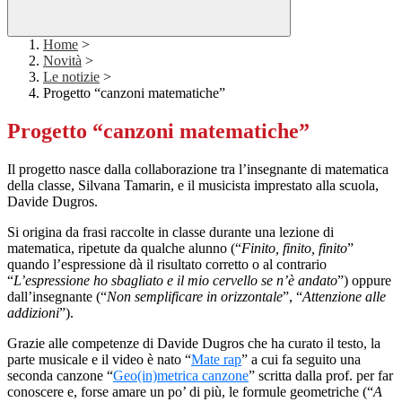
Home
>
Novità
>
Le notizie
>
Progetto “canzoni matematiche”
Progetto “canzoni matematiche”
Il progetto nasce dalla collaborazione tra l’insegnante di matematica
della classe, Silvana Tamarin, e il musicista imprestato alla scuola,
Davide Dugros.
Si origina da frasi raccolte in classe durante una lezione di
matematica, ripetute da qualche alunno (“
Finito, finito, finito
”
quando l’espressione dà il risultato corretto o al contrario
“
L’espressione ho sbagliato e il mio cervello se n’è andato
”) oppure
dall’insegnante (“
Non semplificare in orizzontale
”, “
Attenzione alle
addizioni
”).
Grazie alle competenze di Davide Dugros che ha curato il testo, la
parte musicale e il video è nato “
Mate rap
” a cui fa seguito una
seconda canzone “
Geo(in)metrica canzone
” scritta dalla prof. per far
conoscere e, forse amare un po’ di più, le formule geometriche (“
A