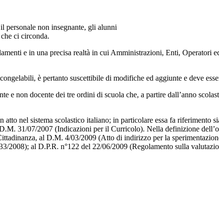
, il personale non insegnante, gli alunni
 che ci circonda.
olamenti e in una precisa realtà in cui Amministrazioni, Enti, Operatori e
ongelabili, è pertanto suscettibile di modifiche ed aggiunte e deve esse
te e non docente dei tre ordini di scuola che, a partire dall’anno scolas
atto nel sistema scolastico italiano; in particolare essa fa riferimento si
l D.M. 31/07/2007 (Indicazioni per il Curricolo). Nella definizione dell’
ittadinanza, al D.M. 4/03/2009 (Atto di indirizzo per la sperimentazion
133/2008); al D.P.R. n°122 del 22/06/2009 (Regolamento sulla valutazio