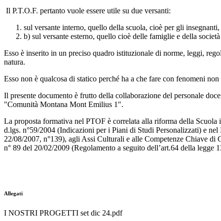
Il P.T.O.F. pertanto vuole essere utile su due versanti:
sul versante interno, quello della scuola, cioè per gli insegnanti
b) sul versante esterno, quello cioè delle famiglie e della società
Esso è inserito in un preciso quadro istituzionale di norme, leggi, reg
natura.
Esso non è qualcosa di statico perché ha a che fare con fenomeni non c
Il presente documento è frutto della collaborazione del personale docen
"Comunità Montana Mont Emilius 1".
La proposta formativa nel PTOF è correlata alla riforma della Scuola in 
d.lgs. n°59/2004 (Indicazioni per i Piani di Studi Personalizzati) e ne
22/08/2007, n°139), agli Assi Culturali e alle Competenze Chiave di C
n° 89 del 20/02/2009 (Regolamento a seguito dell’art.64 della legge 
Allegati
I NOSTRI PROGETTI set dic 24.pdf