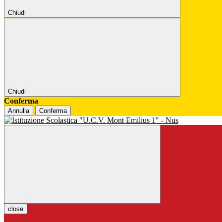
Chiudi
Chiudi
Conferma
Annulla
Conferma
close