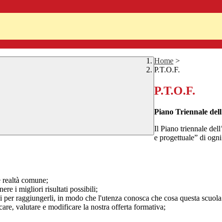
Home
>
P.T.O.F.
P.T.O.F.
Piano Triennale dell
Il Piano triennale del
e progettuale” di ogni 
re realtà comune;
ere i migliori risultati possibili;
corsi per raggiungerli, in modo che l'utenza conosca che cosa questa scuola
are, valutare e modificare la nostra offerta formativa;