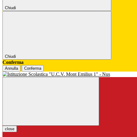
Chiudi
Chiudi
Conferma
Annulla
Conferma
close