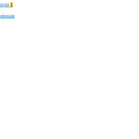
tività
1
stionale