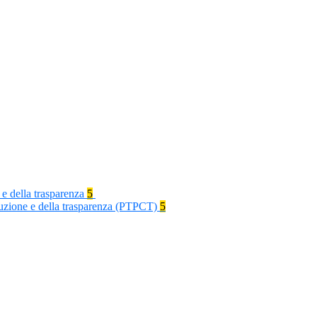
 e della trasparenza
5
rruzione e della trasparenza (PTPCT)
5