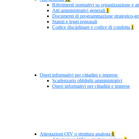
Riferimenti normativi su organizzazione e at
Atti amministrativi generali
1
Documenti di programmazione strategico-ge
Statuti e leggi regionali
Codice disciplinare e codice di condotta
1
Oneri informativi per cittadini e imprese
Scadenzario obblighi amministrativi
Oneri informativi per cittadini e imprese
Attestazioni OIV o struttura analoga
6