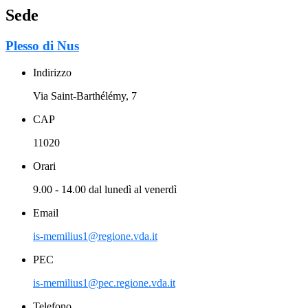
Sede
Plesso di Nus
Indirizzo
Via Saint-Barthélémy, 7
CAP
11020
Orari
9.00 - 14.00 dal lunedì al venerdì
Email
is-memilius1@regione.vda.it
PEC
is-memilius1@pec.regione.vda.it
Telefono