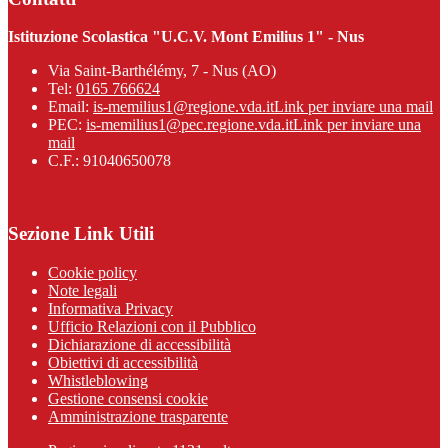
Istituzione Scolastica "U.C.V. Mont Emilius 1" - Nus
Via Saint-Barthélémy, 7 - Nus (AO)
Tel:
0165 766624
Email:
is-memilius1@regione.vda.it
Link per inviare una mail
PEC:
is-memilius1@pec.regione.vda.it
Link per inviare una
mail
C.F.: 91040650078
Sezione Link Utili
Cookie policy
Note legali
Informativa Privacy
Ufficio Relazioni con il Pubblico
Dichiarazione di accessibilità
Obiettivi di accessibilità
Whistleblowing
Gestione consensi cookie
Amministrazione trasparente