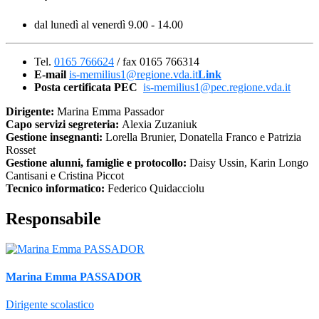
dal lunedì al venerdì
9.00 - 14.00
Tel.
0165 766624
/ fax 0165 766314
E-mail
is-memilius1@regione.vda.it
Link
Posta certificata PEC
is-memilius1@pec.regione.vda.it
Dirigente:
Marina Emma Passador
Capo servizi segreteria:
Alexia Zuzaniuk
Gestione insegnanti:
Lorella Brunier, Donatella Franco e Patrizia
Rosset
Gestione alunni, famiglie e protocollo:
Daisy Ussin, Karin Longo
Cantisani e Cristina Piccot
Tecnico informatico:
Federico Quidacciolu
Responsabile
Marina Emma PASSADOR
Dirigente scolastico