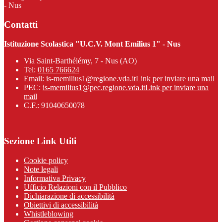
- Nus
Contatti
Istituzione Scolastica "U.C.V. Mont Emilius 1" - Nus
Via Saint-Barthélémy, 7 - Nus (AO)
Tel:
0165 766624
Email:
is-memilius1@regione.vda.it
Link per inviare una mail
PEC:
is-memilius1@pec.regione.vda.it
Link per inviare una
mail
C.F.: 91040650078
Sezione Link Utili
Cookie policy
Note legali
Informativa Privacy
Ufficio Relazioni con il Pubblico
Dichiarazione di accessibilità
Obiettivi di accessibilità
Whistleblowing