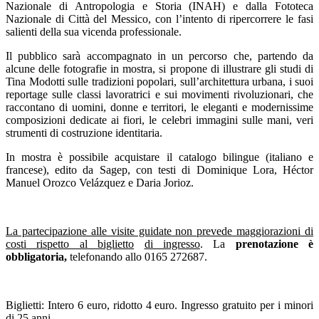
Nazionale di Antropologia e Storia (INAH) e dalla Fototeca
Nazionale di Città del Messico, con l’intento di ripercorrere le fasi
salienti della sua vicenda professionale.
Il pubblico sarà accompagnato in un percorso che, partendo da
alcune delle fotografie in mostra, si propone di illustrare gli studi di
Tina Modotti sulle tradizioni popolari, sull’architettura urbana, i suoi
reportage sulle classi lavoratrici e sui movimenti rivoluzionari, che
raccontano di uomini, donne e territori, le eleganti e modernissime
composizioni dedicate ai fiori, le celebri immagini sulle mani, veri
strumenti di costruzione identitaria.
In mostra è possibile acquistare il catalogo bilingue (italiano e
francese), edito da Sagep, con testi di Dominique Lora, Héctor
Manuel Orozco Velázquez e Daria Jorioz.
La partecipazione alle visite guidate non prevede maggiorazioni di
costi rispetto al biglietto
di ingresso
. La
prenotazione è
obbligatoria,
telefonando allo 0165 272687.
Biglietti: Intero 6 euro, ridotto 4 euro. Ingresso gratuito per i minori
di 25 anni.