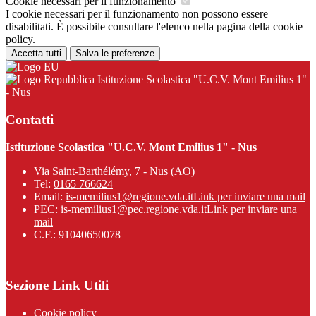
Cookie necessari per il funzionamento
I cookie necessari per il funzionamento non possono essere
disabilitati. È possibile consultare l'elenco nella pagina della cookie
policy.
Accetta tutti
Salva le preferenze
Istituzione Scolastica "U.C.V. Mont Emilius 1"
- Nus
Contatti
Istituzione Scolastica "U.C.V. Mont Emilius 1" - Nus
Via Saint-Barthélémy, 7 - Nus (AO)
Tel:
0165 766624
Email:
is-memilius1@regione.vda.it
Link per inviare una mail
PEC:
is-memilius1@pec.regione.vda.it
Link per inviare una
mail
C.F.: 91040650078
Sezione Link Utili
Cookie policy