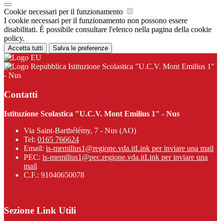
Cookie necessari per il funzionamento
I cookie necessari per il funzionamento non possono essere
disabilitati. È possibile consultare l'elenco nella pagina della cookie
policy.
Accetta tutti
Salva le preferenze
Istituzione Scolastica "U.C.V. Mont Emilius 1"
- Nus
Contatti
Istituzione Scolastica "U.C.V. Mont Emilius 1" - Nus
Via Saint-Barthélémy, 7 - Nus (AO)
Tel:
0165 766624
Email:
is-memilius1@regione.vda.it
Link per inviare una mail
PEC:
is-memilius1@pec.regione.vda.it
Link per inviare una
mail
C.F.: 91040650078
Sezione Link Utili